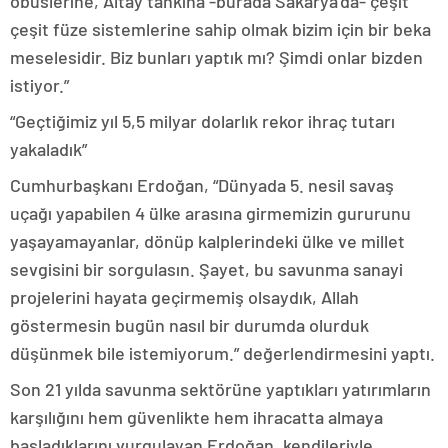
obüslerine, Altay tankına -burada Sakarya’da- çeşit
çeşit füze sistemlerine sahip olmak bizim için bir beka
meselesidir. Biz bunları yaptık mı? Şimdi onlar bizden
istiyor.”
“Geçtiğimiz yıl 5,5 milyar dolarlık rekor ihraç tutarı
yakaladık”
Cumhurbaşkanı Erdoğan, “Dünyada 5. nesil savaş
uçağı yapabilen 4 ülke arasına girmemizin gururunu
yaşayamayanlar, dönüp kalplerindeki ülke ve millet
sevgisini bir sorgulasın. Şayet, bu savunma sanayi
projelerini hayata geçirmemiş olsaydık, Allah
göstermesin bugün nasıl bir durumda olurduk
düşünmek bile istemiyorum.” değerlendirmesini yaptı.
Son 21 yılda savunma sektörüne yaptıkları yatırımların
karşılığını hem güvenlikte hem ihracatta almaya
başladıklarını vurgulayan Erdoğan, kendileriyle