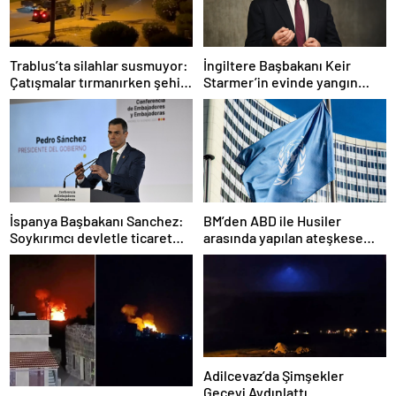
Trablus’ta silahlar susmuyor:
İngiltere Başbakanı Keir
Çatışmalar tırmanırken şehir
Starmer’in evinde yangın
alarmda
çıktı
İspanya Başbakanı Sanchez:
BM’den ABD ile Husiler
Soykırımcı devletle ticaret
arasında yapılan ateşkese
yapmayız
ilişkin değerlendirme
Adilcevaz’da Şimşekler
Geceyi Aydınlattı