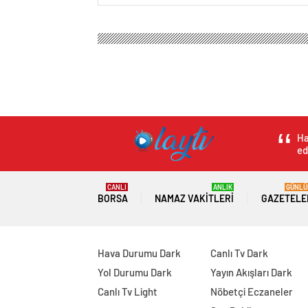
Ha
ed
CANLI
ANLIK
GÜNLÜ
BORSA
NAMAZ VAKITLERI
GAZETELE
Hava Durumu Dark
Canlı Tv Dark
Yol Durumu Dark
Yayın Akışları Dark
Canlı Tv Light
Nöbetçi Eczaneler