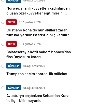
GÜNDEM
06 Ağustos 2026
Norweç silahlı kuvvetleri kadınlardan
oluşan özel kuvvetler eğitimlerini
başlattı.
SPOR
06 Ağustos 2026
Cristiano Ronaldo’nun akıllara zarar
tüm kariyerinin istatistiğini çıkardık !
SPOR
06 Ağustos 2026
Galatasaray’a kötü haber! Monaco’dan
flaş Onyekuru kararı.
GÜNDEM
06 Ağustos 2026
Trump’tan seçim sonrası ilk mülakat
GÜNDEM
06 Ağustos 2026
Avusturya başbakanı Sebastian Kurz
ile ilgili bilinmeyenler