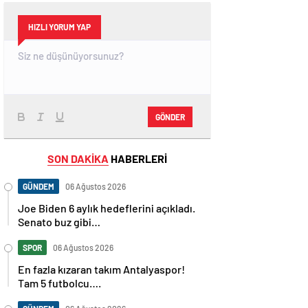
HIZLI YORUM YAP
GÖNDER
SON DAKİKA
HABERLERİ
GÜNDEM
06 Ağustos 2026
Joe Biden 6 aylık hedeflerini açıkladı.
Senato buz gibi…
SPOR
06 Ağustos 2026
En fazla kızaran takım Antalyaspor!
Tam 5 futbolcu….