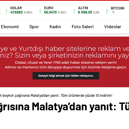
DOLAR
EURO
ALTIN
BITCOIN
47,5982
55,0473
6.556,03
%
0.06%
0.06%
0,92
Ekonomi
Spor
Kadın
Foto Galeri
Videolar
n boykot çağrısına Malatya’dan yanıt: Tüm ürünlerde yüzde 10 indirim!
rısına Malatya’dan yanıt: 