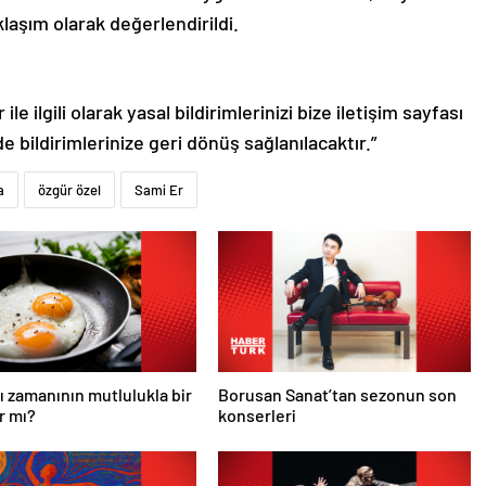
klaşım olarak değerlendirildi.
le ilgili olarak yasal bildirimlerinizi bize iletişim sayfası
de bildirimlerinize geri dönüş sağlanılacaktır.”
a
özgür özel
Sami Er
ı zamanının mutlulukla bir
Borusan Sanat’tan sezonun son
ar mı?
konserleri