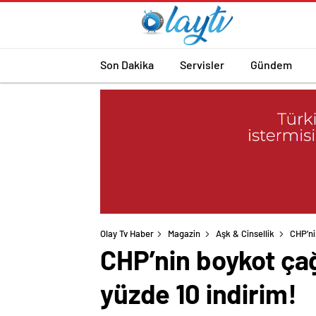
Son Dakika
Servisler
Gündem
Olay Tv Haber
Magazin
Aşk & Cinsellik
CHP’ni
CHP’nin boykot çağ
yüzde 10 indirim!