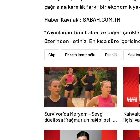
çağrısına karşılık farklı bir ekonomik ya
Haber Kaynak : SABAH.COM.TR
“Yayınlanan tüm haber ve diğer içerikler i
üzerinden iletiniz. En kısa süre içerisin
Chp
Ekrem İmamoğlu
Esenlik
Malaty
Survivor’da Meryem – Sevgi
Kahvalt
düellosu! Yağmur’un rakibi belli
ilgisi v
oldu