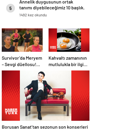
Annelik duygusunun ortak
tanımı diyebileceğimiz 10 başlık.
5
1492 kez okundu
Survivor’da Meryem
Kahvaltı zamanının
– Sevgi düellosu!
mutlulukla bir ilgisi
Yağmur’un rakibi
var mı?
belli oldu
Borusan Sanat’tan sezonun son konserleri