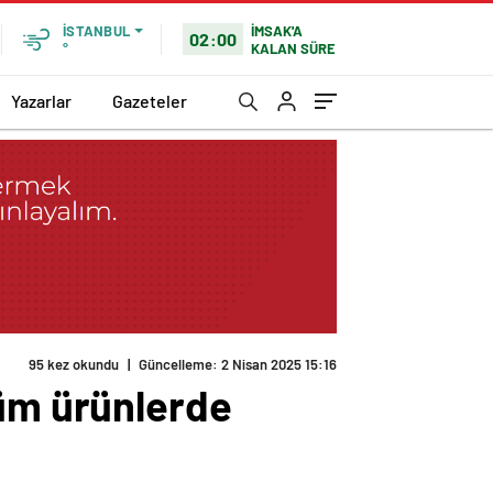
İMSAK'A
İSTANBUL
02:00
KALAN SÜRE
°
Yazarlar
Gazeteler
95 kez okundu
|
Güncelleme: 2 Nisan 2025 15:16
Tüm ürünlerde