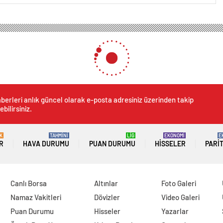
berleri anlık güncel olarak e-posta adresiniz üzerinden takip
ebilirsiniz.
K
TAHMİNİ
LİG
EKONOMİ
E
R
HAVA DURUMU
PUAN DURUMU
HISSELER
PARI
Canlı Borsa
Altınlar
Foto Galeri
Namaz Vakitleri
Dövizler
Video Galeri
Puan Durumu
Hisseler
Yazarlar