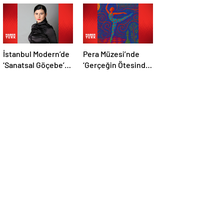
İstanbul Modern’de
Pera Müzesi’nde
‘Sanatsal Göçebe’
‘Gerçeğin Ötesinde,
söyleşisi
Hayalin Kıyısında’