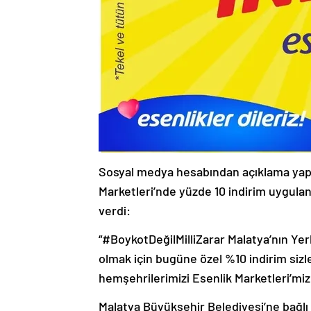
Sosyal medya hesabından açıklama yapa
Marketleri’nde yüzde 10 indirim uygula
verdi:
“#BoykotDeğilMilliZarar Malatya’nın Yer
olmak için bugüne özel %10 indirim sizl
hemşehrilerimizi Esenlik Marketleri’mi
Malatya Büyükşehir Belediyesi’ne bağlı