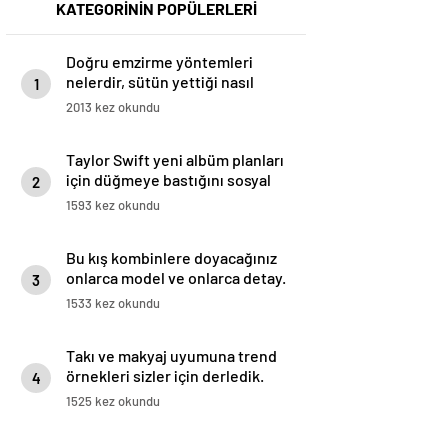
KATEGORİNİN POPÜLERLERİ
Doğru emzirme yöntemleri
nelerdir, sütün yettiği nasıl
1
anlaşılır?
2013 kez okundu
Taylor Swift yeni albüm planları
için düğmeye bastığını sosyal
2
medyadan duyurdu!
1593 kez okundu
Bu kış kombinlere doyacağınız
onlarca model ve onlarca detay.
3
1533 kez okundu
Takı ve makyaj uyumuna trend
örnekleri sizler için derledik.
4
1525 kez okundu