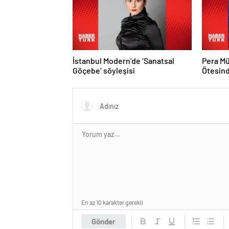
İstanbul Modern’de ‘Sanatsal
Pera Mü
Göçebe’ söyleşisi
Ötesind
En az 10 karakter gerekli
Gönder