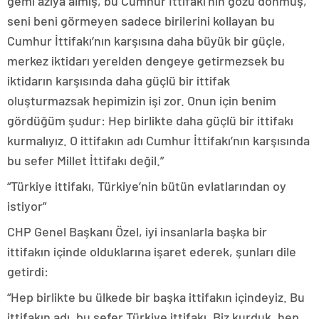
gemi azıya almış, bu Cumhur İttifakı’nın gözü dönmüş,
seni beni görmeyen sadece birilerini kollayan bu
Cumhur İttifakı’nın karşısına daha büyük bir güçle,
merkez iktidarı yerelden dengeye getirmezsek bu
iktidarın karşısında daha güçlü bir ittifak
oluşturmazsak hepimizin işi zor. Onun için benim
gördüğüm şudur: Hep birlikte daha güçlü bir ittifakı
kurmalıyız. O ittifakın adı Cumhur İttifakı’nın karşısında
bu sefer Millet İttifakı değil.”
“Türkiye ittifakı, Türkiye’nin bütün evlatlarından oy
istiyor”
CHP Genel Başkanı Özel, iyi insanlarla başka bir
ittifakın içinde olduklarına işaret ederek, şunları dile
getirdi:
“Hep birlikte bu ülkede bir başka ittifakın içindeyiz. Bu
ittifakın adı, bu sefer Türkiye ittifakı. Biz kurduk, hep