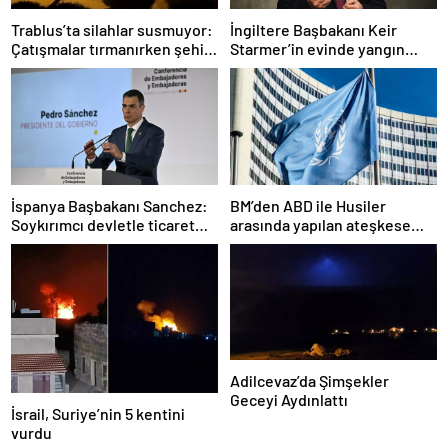
Trablus’ta silahlar susmuyor:
İngiltere Başbakanı Keir
Çatışmalar tırmanırken şehir
Starmer’in evinde yangın
alarmda
çıktı
İspanya Başbakanı Sanchez:
BM’den ABD ile Husiler
Soykırımcı devletle ticaret
arasında yapılan ateşkese
yapmayız
ilişkin değerlendirme
Adilcevaz’da Şimşekler
Geceyi Aydınlattı
İsrail, Suriye’nin 5 kentini
vurdu