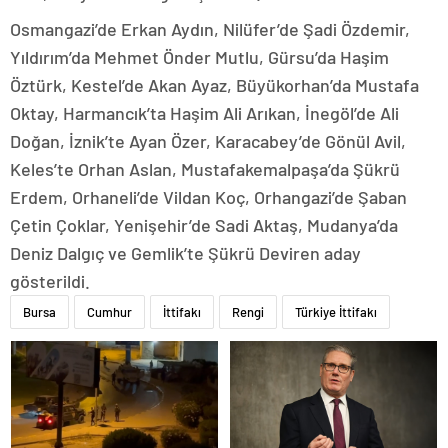
Osmangazi’de Erkan Aydın, Nilüfer’de Şadi Özdemir,
Yıldırım’da Mehmet Önder Mutlu, Gürsu’da Haşim
Öztürk, Kestel’de Akan Ayaz, Büyükorhan’da Mustafa
Oktay, Harmancık’ta Haşim Ali Arıkan, İnegöl’de Ali
Doğan, İznik’te Ayan Özer, Karacabey’de Gönül Avil,
Keles’te Orhan Aslan, Mustafakemalpaşa’da Şükrü
Erdem, Orhaneli’de Vildan Koç, Orhangazi’de Şaban
Çetin Çoklar, Yenişehir’de Sadi Aktaş, Mudanya’da
Deniz Dalgıç ve Gemlik’te Şükrü Deviren aday
gösterildi.
Bursa
Cumhur
İttifakı
Rengi
Türkiye İttifakı