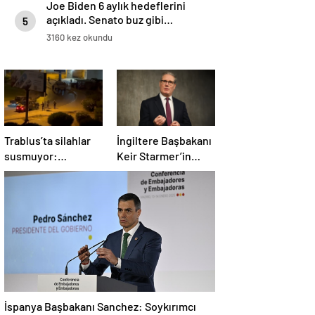
Joe Biden 6 aylık hedeflerini
açıkladı. Senato buz gibi…
5
3160 kez okundu
Trablus’ta silahlar
İngiltere Başbakanı
susmuyor:
Keir Starmer’in
Çatışmalar
evinde yangın çıktı
tırmanırken şehir
alarmda
İspanya Başbakanı Sanchez: Soykırımcı