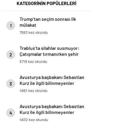
KATEGORİNİN POPÜLERLERİ
Trump’tan seçim sonrası ilk
mülakat
1
7993 kez okundu
Trablus’ta silahlar susmuyor:
Çatışmalar tırmanırken şehir
2
alarmda
5719 kez okundu
Avusturya başbakanı Sebastian
Kurz ile ilgili bilinmeyenler
3
4961 kez okundu
Avusturya başbakanı Sebastian
Kurz ile ilgili bilinmeyenler
4
4932 kez okundu