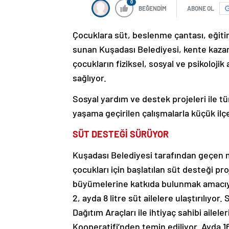
0
BEĞENDİM
ABONE OL
Çocuklara süt, beslenme çantası, eğitim 
sunan Kuşadası Belediyesi, kente kazand
çocukların fiziksel, sosyal ve psikolojik 
sağlıyor.
Sosyal yardım ve destek projeleri ile t
yaşama geçirilen çalışmalarla küçük ilç
SÜT DESTEĞİ SÜRÜYOR
Kuşadası Belediyesi tarafından geçen mar
çocukları için başlatılan süt desteği pr
büyümelerine katkıda bulunmak amacıy
2, ayda 8 litre süt ailelere ulaştırılıyo
Dağıtım Araçları ile ihtiyaç sahibi ailele
Kooperatifi’nden temin ediliyor. Ayda 1