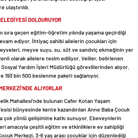
e ulaştırıldı.
BELEDİYESİ DOLDURUYOR
nı sıra geçen eğitim-öğretim yılında yaşama geçirdiği
am ediyor. İhtiyaç sahibi ailelerin çocukları için
eyveleri, meyve suyu, su, süt ve sandviç ekmeğinin yer
nli olarak ailelere teslm ediliyor. Veliler, belirlenen
Sosyal Yardım İşleri Müdürlüğü görevlilerinden alıyor.
e 193 bin 500 beslenme paketi sağlanıyor.
 MERKEZİ’NDE ALIYORLAR
melik Mahallesi’nde bulunan Cafer Kotan Yaşam
 Tesisi bünyesinde kente kazandırılan Anne Baba Çocuk
a çok yönlü gelişimine katkı sunuyor. Ebeveynlerin
i amacıyla çeşitli eğitim ve etkinliklere ev sahipliği
cuk Merkezi, 3-6 yaş arası çocuklar için düzenlediği