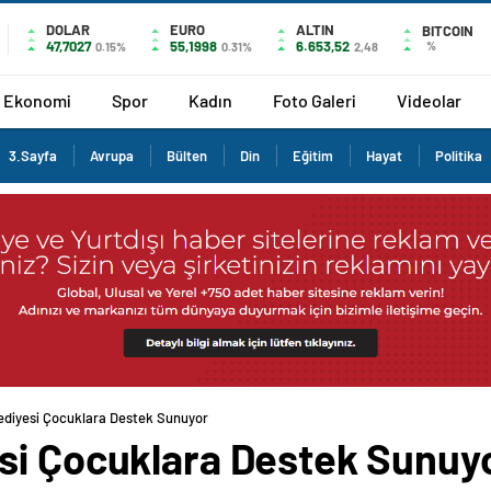
DOLAR
EURO
ALTIN
BITCOIN
47,7027
55,1998
6.653,52
%
0.15%
0.31%
2,48
Ekonomi
Spor
Kadın
Foto Galeri
Videolar
3.Sayfa
Avrupa
Bülten
Din
Eğitim
Hayat
Politika
ediyesi Çocuklara Destek Sunuyor
si Çocuklara Destek Sunuy