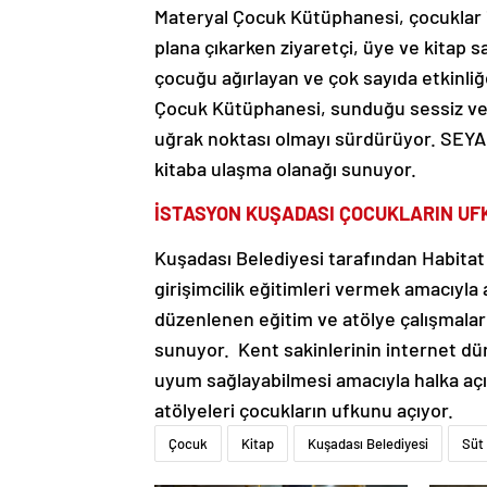
Materyal Çocuk Kütüphanesi, çocuklar içi
plana çıkarken ziyaretçi, üye ve kitap s
çocuğu ağırlayan ve çok sayıda etkinliğ
Çocuk Kütüphanesi, sunduğu sessiz ve 
uğrak noktası olmayı sürdürüyor. SEYAKM
kitaba ulaşma olanağı sunuyor.
İSTASYON KUŞADASI ÇOCUKLARIN UF
Kuşadası Belediyesi tarafından Habitat D
girişimcilik eğitimleri vermek amacıyla
düzenlenen eğitim ve atölye çalışmaları,
sunuyor. Kent sakinlerinin internet dü
uyum sağlayabilmesi amacıyla halka açık 
atölyeleri çocukların ufkunu açıyor.
Çocuk
Kitap
Kuşadası Belediyesi
Süt