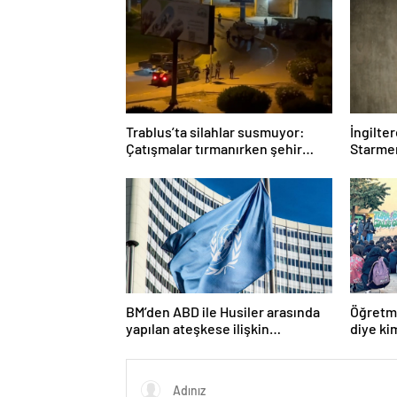
Trablus’ta silahlar susmuyor:
İngilte
Çatışmalar tırmanırken şehir
Starmer
alarmda
BM’den ABD ile Husiler arasında
Öğretme
yapılan ateşkese ilişkin
diye ki
değerlendirme