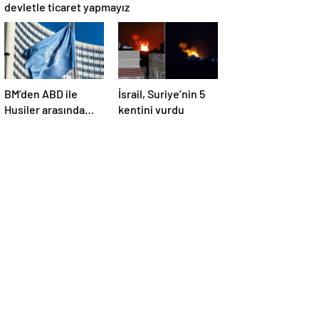
devletle ticaret yapmayız
BM’den ABD ile
İsrail, Suriye’nin 5
Husiler arasında
kentini vurdu
yapılan ateşkese
ilişkin
değerlendirme