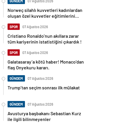
GÜNDEM
07 Ağustos 2026
Norweç silahlı kuvvetleri kadınlardan
oluşan özel kuvvetler eğitimlerini
başlattı.
SPOR
07 Ağustos 2026
Cristiano Ronaldo’nun akıllara zarar
tüm kariyerinin istatistiğini çıkardık !
SPOR
07 Ağustos 2026
Galatasaray’a kötü haber! Monaco’dan
flaş Onyekuru kararı.
GÜNDEM
07 Ağustos 2026
Trump’tan seçim sonrası ilk mülakat
GÜNDEM
07 Ağustos 2026
Avusturya başbakanı Sebastian Kurz
ile ilgili bilinmeyenler