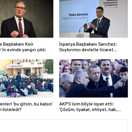
re Başbakanı Keir
İspanya Başbakanı Sanchez:
’in evinde yangın çıktı
Soykırımcı devletle ticaret
yapmayız
nleri ‘bu gitsin, bu kalsın’
AKP’li isim böyle isyan etti:
m listeledi?
‘Çözüm, liyakat, ehliyet, hak,
adalet’