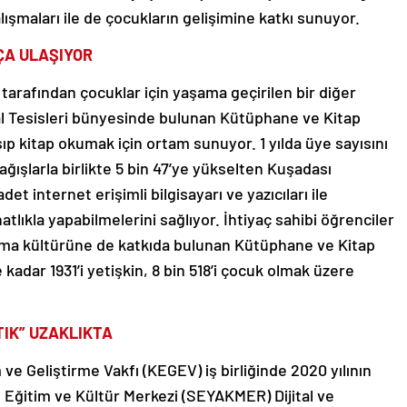
alışmaları ile de çocukların gelişimine katkı sunuyor.
ÇA ULAŞIYOR
arafından çocuklar için yaşama geçirilen bir diğer
al Tesisleri bünyesinde bulunan Kütüphane ve Kitap
şıp kitap okumak için ortam sunuyor. 1 yılda üye sayısını
ağışlarla birlikte 5 bin 47’ye yükselten Kuşadası
t internet erişimli bilgisayarı ve yazıcıları ile
atlıkla yapabilmelerini sağlıyor. İhtiyaç sahibi öğrenciler
ışma kültürüne de katkıda bulunan Kütüphane ve Kitap
dar 1931’i yetişkin, 8 bin 518’i çocuk olmak üzere
TIK” UZAKLIKTA
ve Geliştirme Vakfı (KEGEV) iş birliğinde 2020 yılının
 Eğitim ve Kültür Merkezi (SEYAKMER) Dijital ve