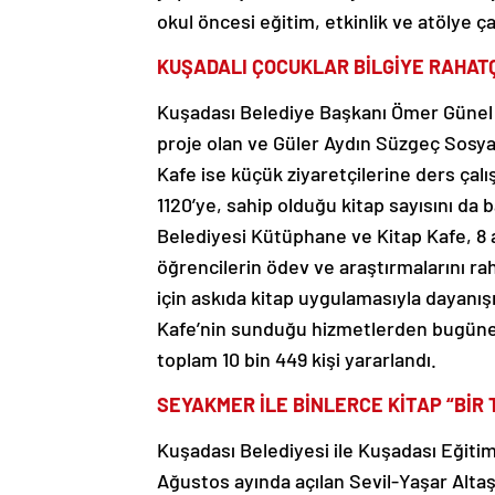
okul öncesi eğitim, etkinlik ve atölye ç
KUŞADALI ÇOCUKLAR BİLGİYE RAHAT
Kuşadası Belediye Başkanı Ömer Günel t
proje olan ve Güler Aydın Süzgeç Sosy
Kafe ise küçük ziyaretçilerine ders çalı
1120’ye, sahip olduğu kitap sayısını da b
Belediyesi Kütüphane ve Kitap Kafe, 8 ade
öğrencilerin ödev ve araştırmalarını rah
için askıda kitap uygulamasıyla dayan
Kafe’nin sunduğu hizmetlerden bugüne ka
toplam 10 bin 449 kişi yararlandı.
SEYAKMER İLE BİNLERCE KİTAP “BİR 
Kuşadası Belediyesi ile Kuşadası Eğitim 
Ağustos ayında açılan Sevil-Yaşar Altaş