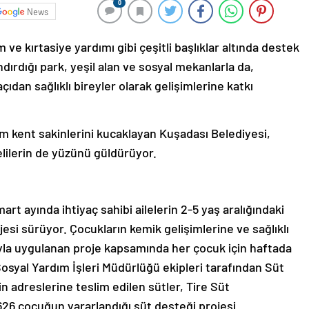
0
News
ve kırtasiye yardımı gibi çeşitli başlıklar altında destek
ırdığı park, yeşil alan ve sosyal mekanlarla da,
açıdan sağlıklı bireyler olarak gelişimlerine katkı
üm kent sakinlerini kucaklayan Kuşadası Belediyesi,
elilerin de yüzünü güldürüyor.
t ayında ihtiyaç sahibi ailelerin 2-5 yaş aralığındaki
ojesi sürüyor. Çocukların kemik gelişimlerine ve sağlıklı
la uygulanan proje kapsamında her çocuk için haftada
r. Sosyal Yardım İşleri Müdürlüğü ekipleri tarafından Süt
rin adreslerine teslim edilen sütler, Tire Süt
626 çocuğun yararlandığı süt desteği projesi