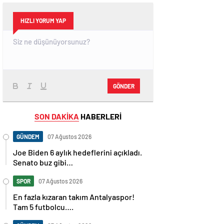
HIZLI YORUM YAP
GÖNDER
SON DAKİKA
HABERLERİ
GÜNDEM
07 Ağustos 2026
Joe Biden 6 aylık hedeflerini açıkladı.
Senato buz gibi…
SPOR
07 Ağustos 2026
En fazla kızaran takım Antalyaspor!
Tam 5 futbolcu….