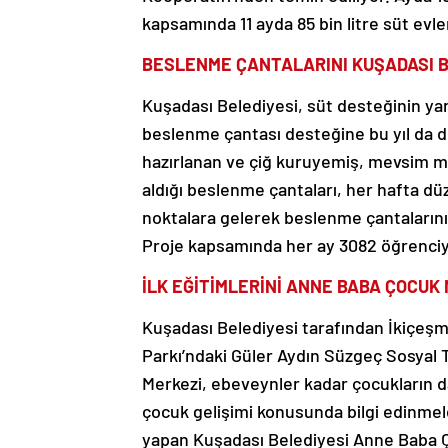
kapsamında 11 ayda 85 bin litre süt evler
BESLENME ÇANTALARINI KUŞADASI 
Kuşadası Belediyesi, süt desteğinin ya
beslenme çantası desteğine bu yıl da dev
hazırlanan ve çiğ kuruyemiş, mevsim m
aldığı beslenme çantaları, her hafta düze
noktalara gelerek beslenme çantalarını 
Proje kapsamında her ay 3082 öğrenciy
İLK EĞİTİMLERİNİ ANNE BABA ÇOCUK
Kuşadası Belediyesi tarafından İkiçeş
Parkı’ndaki Güler Aydın Süzgeç Sosyal
Merkezi, ebeveynler kadar çocukların d
çocuk gelişimi konusunda bilgi edinmeler
yapan Kuşadası Belediyesi Anne Baba Ço