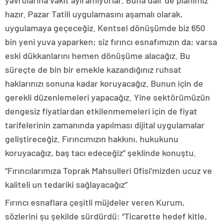
yavrularına vakit ayıramıyorlar. Buna dair de planımız
hazır. Pazar Tatili uygulamasını aşamalı olarak,
uygulamaya geçeceğiz. Kentsel dönüşümde biz 650
bin yeni yuva yaparken; siz fırıncı esnafımızın da; varsa
eski dükkanlarını hemen dönüşüme alacağız. Bu
süreçte de bin bir emekle kazandığınız ruhsat
haklarınızı sonuna kadar koruyacağız. Bunun için de
gerekli düzenlemeleri yapacağız. Yine sektörümüzün
dengesiz fiyatlardan etkilenmemeleri için de fiyat
tarifelerinin zamanında yapılması dijital uygulamalar
geliştireceğiz. Fırıncımızın hakkını, hukukunu
koruyacağız, baş tacı edeceğiz” şeklinde konuştu.
“Fırıncılarımıza Toprak Mahsulleri Ofisi’mizden ucuz ve
kaliteli un tedariki sağlayacağız”
Fırıncı esnaflara çeşitli müjdeler veren Kurum,
sözlerini şu şekilde sürdürdü: “Ticarette hedef kitle,