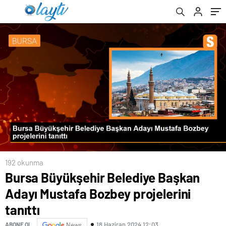
ucuz ve kaliteli un tedariki sağlayacağız”
192 okunma
Bursa Büyükşehir Belediye Başkan
Adayı Mustafa Bozbey projelerini
tanıttı
18 Haziran 2024 12:03
ABONE OL
News