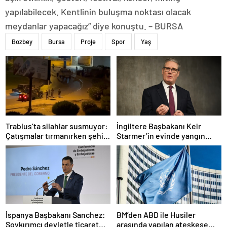
yapılabilecek. Kentlinin buluşma noktası olacak
meydanlar yapacağız” diye konuştu. – BURSA
Bozbey
Bursa
Proje
Spor
Yaş
Trablus’ta silahlar susmuyor:
İngiltere Başbakanı Keir
Çatışmalar tırmanırken şehir
Starmer’in evinde yangın
alarmda
çıktı
İspanya Başbakanı Sanchez:
BM’den ABD ile Husiler
Soykırımcı devletle ticaret
arasında yapılan ateşkese