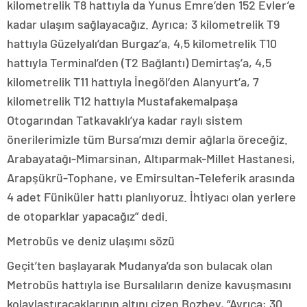
kilometrelik T8 hattıyla da Yunus Emre’den 152 Evler’e
kadar ulaşım sağlayacağız. Ayrıca; 3 kilometrelik T9
hattıyla Güzelyalı’dan Burgaz’a, 4,5 kilometrelik T10
hattıyla Terminal’den (T2 Bağlantı) Demirtaş’a, 4,5
kilometrelik T11 hattıyla İnegöl’den Alanyurt’a, 7
kilometrelik T12 hattıyla Mustafakemalpaşa
Otogarından Tatkavaklı’ya kadar raylı sistem
önerilerimizle tüm Bursa’mızı demir ağlarla öreceğiz.
Arabayatağı-Mimarsinan, Altıparmak-Millet Hastanesi,
Arapşükrü-Tophane, ve Emirsultan-Teleferik arasında
4 adet Füniküler hattı planlıyoruz. İhtiyacı olan yerlere
de otoparklar yapacağız” dedi.
Metrobüs ve deniz ulaşımı sözü
Geçit’ten başlayarak Mudanya’da son bulacak olan
Metrobüs hattıyla ise Bursalıların denize kavuşmasını
kolaylaştıracaklarının altını çizen Bozbey, “Ayrıca; 30