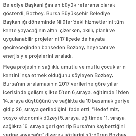
Belediye Başkanlığını en büyük referansı olarak
gösterdi. Bozbey, Bursa Büyükşehir Belediye
Başkanlığı döneminde Nilüfer’deki hizmetlerini tüm
kente yayacağının altını çizerken, akıllı, planlı ve
uygulanabilir projelerini 17 ilçede de hayata
geçireceğinden bahseden Bozbey, heyecanı ve
enerjisiyle projelerini sıraladı.
Mega projesinin sağlıklı, umutlu ve mutlu çocukların
kentini inşa etmek olduğunu söyleyen Bozbey,
Bursa’nın sıralamasının 2017 verilerine göre yıllar
içerisinde gelişmişlikte 5’ten 6.sıraya, eğitimde 11’den
14.sıraya düştüğünü ve sağlıkta da 10 basamak geriye
gidip 26. sıraya gerilediğini ifade etti. “Hedefimiz;
sosyo-ekonomik düzeyi 5.sıraya, eğitimde 11. sıraya,
sağlıkta 16. sıraya geri getirip Bursa’nın kaybettiğini
yerine koyacağız” diyerek sözlerini sürdüren Bozbey,