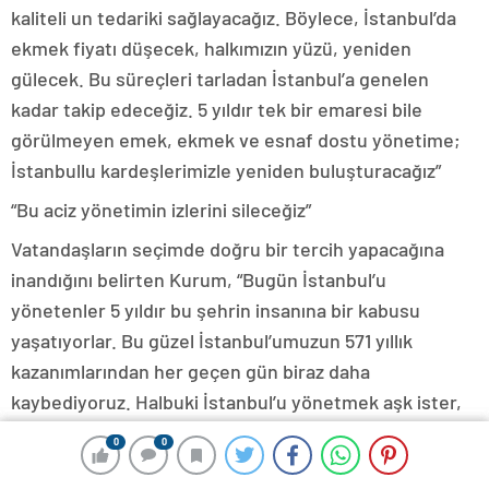
kaliteli un tedariki sağlayacağız. Böylece, İstanbul’da
ekmek fiyatı düşecek, halkımızın yüzü, yeniden
gülecek. Bu süreçleri tarladan İstanbul’a genelen
kadar takip edeceğiz. 5 yıldır tek bir emaresi bile
görülmeyen emek, ekmek ve esnaf dostu yönetime;
İstanbullu kardeşlerimizle yeniden buluşturacağız”
“Bu aciz yönetimin izlerini sileceğiz”
Vatandaşların seçimde doğru bir tercih yapacağına
inandığını belirten Kurum, “Bugün İstanbul’u
yönetenler 5 yıldır bu şehrin insanına bir kabusu
yaşatıyorlar. Bu güzel İstanbul’umuzun 571 yıllık
kazanımlarından her geçen gün biraz daha
kaybediyoruz. Halbuki İstanbul’u yönetmek aşk ister,
sevda ister, proje ister, yatırım ister. Biz de bu şuurla;
0
0
0
0
İstanbul’u yeniden medeniyet yürüyüşüne sokacak