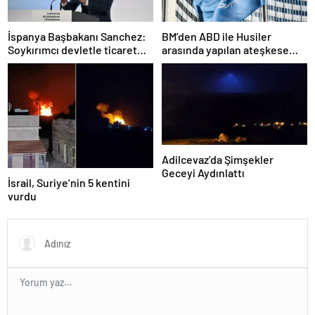
İspanya Başbakanı Sanchez:
BM’den ABD ile Husiler
Soykırımcı devletle ticaret
arasında yapılan ateşkese
yapmayız
ilişkin değerlendirme
Adilcevaz’da Şimşekler
Geceyi Aydınlattı
İsrail, Suriye’nin 5 kentini
vurdu