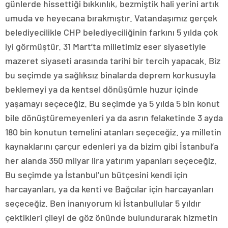
günlerde hissettiği bıkkınlık, bezmiştik hali yerini artık
umuda ve heyecana bırakmıştır. Vatandaşımız gerçek
belediyecilikle CHP belediyeciliğinin farkını 5 yılda çok
iyi görmüştür. 31 Mart’ta milletimiz eser siyasetiyle
mazeret siyaseti arasında tarihi bir tercih yapacak. Biz
bu seçimde ya sağlıksız binalarda deprem korkusuyla
beklemeyi ya da kentsel dönüşümle huzur içinde
yaşamayı seçeceğiz. Bu seçimde ya 5 yılda 5 bin konut
bile dönüştüremeyenleri ya da asrın felaketinde 3 ayda
180 bin konutun temelini atanları seçeceğiz. ya milletin
kaynaklarını çarçur edenleri ya da bizim gibi İstanbul’a
her alanda 350 milyar lira yatırım yapanları seçeceğiz.
Bu seçimde ya İstanbul’un bütçesini kendi için
harcayanları, ya da kenti ve Bağcılar için harcayanları
seçeceğiz. Ben inanıyorum ki İstanbullular 5 yıldır
çektikleri çileyi de göz önünde bulundurarak hizmetin