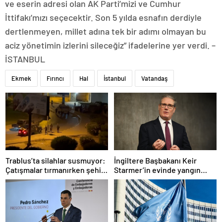
ve eserin adresi olan AK Parti’mizi ve Cumhur
İttifakı’mızı seçecektir. Son 5 yılda esnafın derdiyle
dertlenmeyen, millet adına tek bir adımı olmayan bu
aciz yönetimin izlerini sileceğiz” ifadelerine yer verdi. –
İSTANBUL
Ekmek
Fırıncı
Hal
İstanbul
Vatandaş
Trablus’ta silahlar susmuyor:
İngiltere Başbakanı Keir
Çatışmalar tırmanırken şehir
Starmer’in evinde yangın
alarmda
çıktı