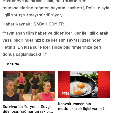
Hastaneye kaldırılan Çelik, doktorların tüm
müdahalelerine rağmen hayatını kaybetti. Polis, olayla
ilgili soruşturmayı sürdürüyor.
Haber Kaynak : SABAH.COM.TR
“Yayınlanan tüm haber ve diğer içerikler ile ilgili olarak
yasal bildirimlerinizi bize iletişim sayfası üzerinden
iletiniz. En kısa süre içerisinde bildirimlerinize geri
dönüş sağlanılacaktır.”
Şanlıurfa
Kahvaltı zamanının
Survivor’da Meryem – Sevgi
mutlulukla bir ilgisi var mı?
düellosu! Yağmur’un rakibi