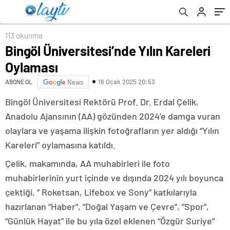
113 okunma
Bingöl Üniversitesi’nde Yılın Kareleri
Oylaması
16 Ocak 2025 20:53
ABONE OL
News
Bingöl Üniversitesi Rektörü Prof. Dr. Erdal Çelik,
Anadolu Ajansının (AA) gözünden 2024’e damga vuran
olaylara ve yaşama ilişkin fotoğrafların yer aldığı “Yılın
Kareleri” oylamasına katıldı.
Çelik, makamında, AA muhabirleri ile foto
muhabirlerinin yurt içinde ve dışında 2024 yılı boyunca
çektiği, ” Roketsan, Lifebox ve Sony” katkılarıyla
hazırlanan “Haber”, “Doğal Yaşam ve Çevre”, “Spor”,
“Günlük Hayat” ile bu yıla özel eklenen “Özgür Suriye”