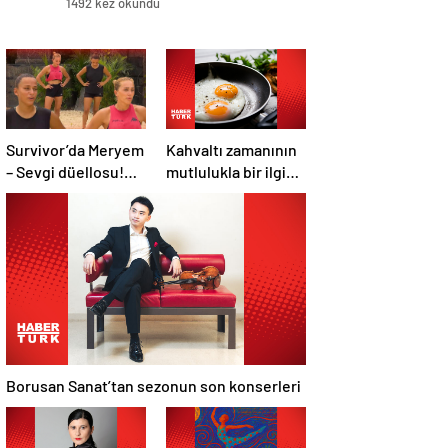
1492 kez okundu
Survivor’da Meryem
Kahvaltı zamanının
– Sevgi düellosu!
mutlulukla bir ilgisi
Yağmur’un rakibi
var mı?
belli oldu
Borusan Sanat’tan sezonun son konserleri