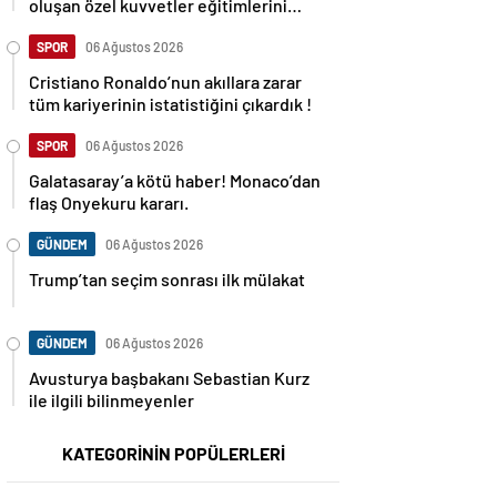
oluşan özel kuvvetler eğitimlerini
başlattı.
SPOR
06 Ağustos 2026
Cristiano Ronaldo’nun akıllara zarar
tüm kariyerinin istatistiğini çıkardık !
SPOR
06 Ağustos 2026
Galatasaray’a kötü haber! Monaco’dan
flaş Onyekuru kararı.
GÜNDEM
06 Ağustos 2026
Trump’tan seçim sonrası ilk mülakat
GÜNDEM
06 Ağustos 2026
Avusturya başbakanı Sebastian Kurz
ile ilgili bilinmeyenler
KATEGORİNİN POPÜLERLERİ