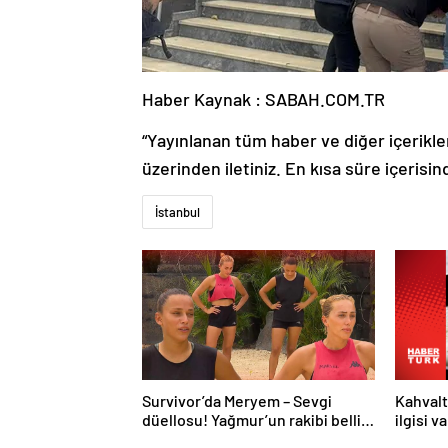
Haber Kaynak : SABAH.COM.TR
“Yayınlanan tüm haber ve diğer içerikler i
üzerinden iletiniz. En kısa süre içerisin
İstanbul
Survivor’da Meryem – Sevgi
Kahvalt
düellosu! Yağmur’un rakibi belli
ilgisi v
oldu