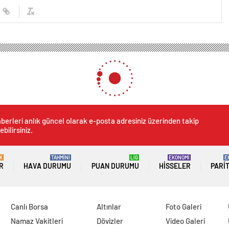
berleri anlık güncel olarak e-posta adresiniz üzerinden takip
ebilirsiniz.
K
TAHMİNİ
LİG
EKONOMİ
E
R
HAVA DURUMU
PUAN DURUMU
HISSELER
PARI
Canlı Borsa
Altınlar
Foto Galeri
Namaz Vakitleri
Dövizler
Video Galeri