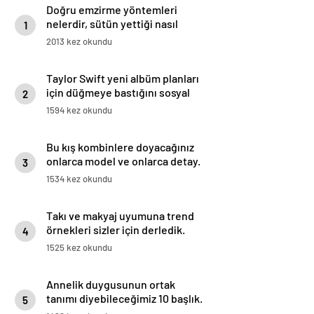
Doğru emzirme yöntemleri
nelerdir, sütün yettiği nasıl
1
anlaşılır?
2013 kez okundu
Taylor Swift yeni albüm planları
için düğmeye bastığını sosyal
2
medyadan duyurdu!
1594 kez okundu
Bu kış kombinlere doyacağınız
onlarca model ve onlarca detay.
3
1534 kez okundu
Takı ve makyaj uyumuna trend
örnekleri sizler için derledik.
4
1525 kez okundu
Annelik duygusunun ortak
tanımı diyebileceğimiz 10 başlık.
5