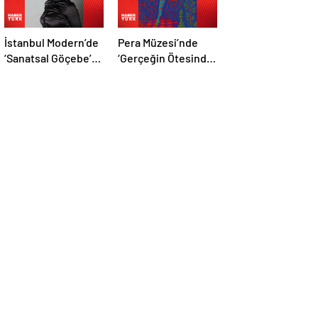
İstanbul Modern’de
Pera Müzesi’nde
‘Sanatsal Göçebe’
‘Gerçeğin Ötesinde,
söyleşisi
Hayalin Kıyısında’