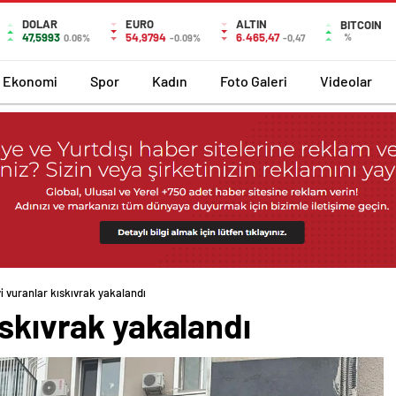
DOLAR
EURO
ALTIN
BITCOIN
47,5993
54,9794
6.465,47
%
0.06%
-0.09%
-0,47
Ekonomi
Spor
Kadın
Foto Galeri
Videolar
i vuranlar kıskıvrak yakalandı
ıskıvrak yakalandı