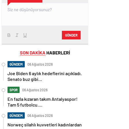
GÖNDER
SON DAKİKA
HABERLERİ
GÜNDEM
06 Ağustos 2026
Joe Biden 6 aylık hedeflerini açıkladı.
Senato buz gibi…
SPOR
06 Ağustos 2026
En fazla kızaran takım Antalyaspor!
Tam 5 futbolcu….
GÜNDEM
06 Ağustos 2026
Norweç silahlı kuvvetleri kadınlardan