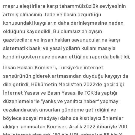
meşru eleştirilere karşı tahammülsüzlük seviyesinin
artmış olmasının ifade ve basın özgürlüğü
konusundaki kaygıların daha derinleşmesine neden
olduğunu kaydedildi. Bu olumsuz anlayışın
gazetecilere ve insan hakları savunucularına karşı
sistematik baskı ve yasal yolların kullanılmasıyla
kendini göstermeye devam ettiği de raporda belirtildi.
İnsan Hakları Komiseri, Türkiye’de internet
sansürünün giderek artmasından duyduğu kaygıyı da
dile getirdi. Hükümetin Meclis’ten 2022’de geçirdiği
İnternet Yasası ve Basın Yasası ile TCK’da yaptığı
düzenlemelerle “yanlış ve yanıltıcı haber” yapmayı
cezalandıracak unsurları gündeme getirdiğini ve
böylece sosyal medyayı daha da kısıtlayıcı önlemler
aldığını anımsatan Komiser, Aralık 2022 itibariyle 700
bin internet alan adı, 150 bin URL adresi ve 55 bin X