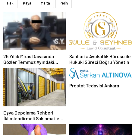
Hak
Kaya
Malta
Pelin
25 Yıllık Miras Davasında
Şanlıurfa Avukatlık Bürosu ile
Gözler Temmuz Ayındaki
Hukuki Süreci Doğru Yönetin
Karar Duruşmasına Çevrildi
Prostat Tedavisi Ankara
Eşya Depolama Rehberi
İklimlendirmeli Saklama ile
Güvenli Kullanım