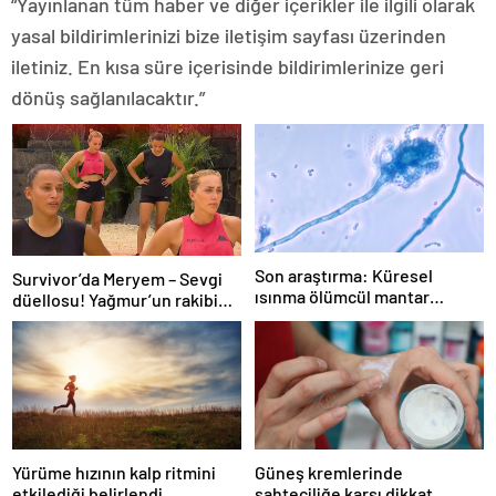
“Yayınlanan tüm haber ve diğer içerikler ile ilgili olarak
yasal bildirimlerinizi bize iletişim sayfası üzerinden
iletiniz. En kısa süre içerisinde bildirimlerinize geri
dönüş sağlanılacaktır.”
Son araştırma: Küresel
Survivor’da Meryem – Sevgi
ısınma ölümcül mantar
düellosu! Yağmur’un rakibi
hastalığını yayabilir
belli oldu
Yürüme hızının kalp ritmini
Güneş kremlerinde
etkilediği belirlendi
sahteciliğe karşı dikkat