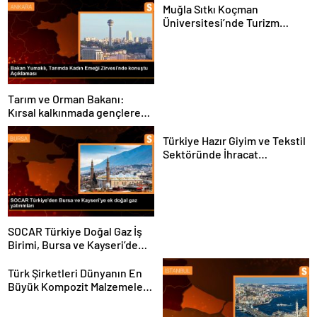
Muğla Sıtkı Koçman
Üniversitesi’nde Turizm
Sektörü ve Öğrenciler
Buluştu
Tarım ve Orman Bakanı:
Kırsal kalkınmada gençlere
ve kadınlara pozitif ayrımcılık
yapıyoruz
Türkiye Hazır Giyim ve Tekstil
Sektöründe İhracat
Hedeflerini Açıkladı
SOCAR Türkiye Doğal Gaz İş
Birimi, Bursa ve Kayseri’de
Şebeke Uzunluğunu Artıracak
Türk Şirketleri Dünyanın En
Büyük Kompozit Malzemeler
Fuarında