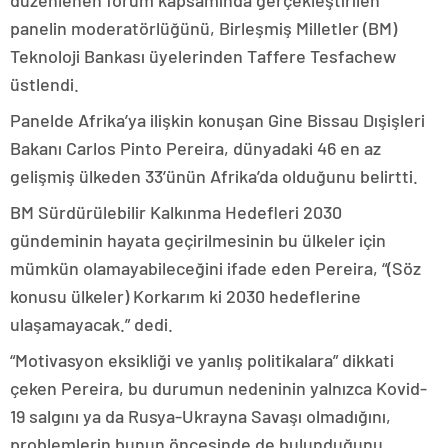
düzenlenen forum kapsamında gerçekleştirilen
panelin moderatörlüğünü, Birleşmiş Milletler (BM)
Teknoloji Bankası üyelerinden Taffere Tesfachew
üstlendi.
Panelde Afrika’ya ilişkin konuşan Gine Bissau Dışişleri
Bakanı Carlos Pinto Pereira, dünyadaki 46 en az
gelişmiş ülkeden 33’ünün Afrika’da olduğunu belirtti.
BM Sürdürülebilir Kalkınma Hedefleri 2030
gündeminin hayata geçirilmesinin bu ülkeler için
mümkün olamayabileceğini ifade eden Pereira, “(Söz
konusu ülkeler) Korkarım ki 2030 hedeflerine
ulaşamayacak.” dedi.
“Motivasyon eksikliği ve yanlış politikalara” dikkati
çeken Pereira, bu durumun nedeninin yalnızca Kovid-
19 salgını ya da Rusya-Ukrayna Savaşı olmadığını,
problemlerin bunun öncesinde de bulunduğunu