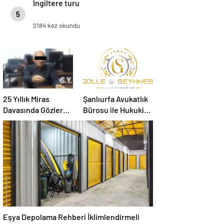
İngiltere turu
5
2184 kez okundu
25 Yıllık Miras
Şanlıurfa Avukatlık
Davasında Gözler
Bürosu ile Hukuki
Temmuz Ayındaki
Süreci Doğru
Karar Duruşmasına
Yönetin
Çevrildi
Eşya Depolama Rehberi İklimlendirmeli