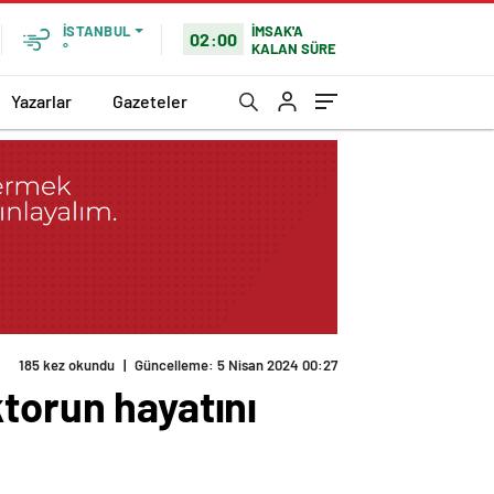
İMSAK'A
İSTANBUL
02:00
KALAN SÜRE
°
Yazarlar
Gazeteler
torun hayatını