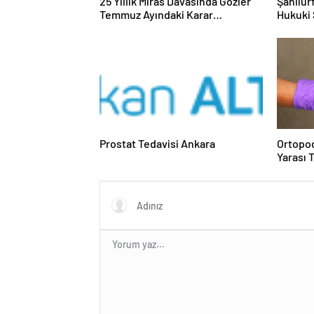
25 Yıllık Miras Davasında Gözler
Şanlıur
Temmuz Ayındaki Karar
Hukuki 
Duruşmasına Çevrildi
Prostat Tedavisi Ankara
Ortopod
Yarası 