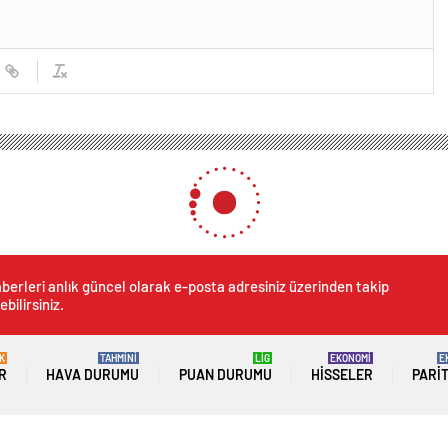
ilyar Dolar Harcadım Dedi mi Peki O Yük Olmadı
ere 40 Milyar Dolar Harcad
0
News
KAYA İstanbul Büyükşehir Belediye (İBB) Başkanı
uluşmasında vatandaşlara seslendi. Cumhurbaşkanı
mekliye 7 bin lira verirsem, 1,4 trilyon; 10 bin lira