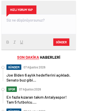
HIZLI YORUM YAP
GÖNDER
SON DAKİKA
HABERLERİ
GÜNDEM
07 Ağustos 2026
Joe Biden 6 aylık hedeflerini açıkladı.
Senato buz gibi…
SPOR
07 Ağustos 2026
En fazla kızaran takım Antalyaspor!
Tam 5 futbolcu….