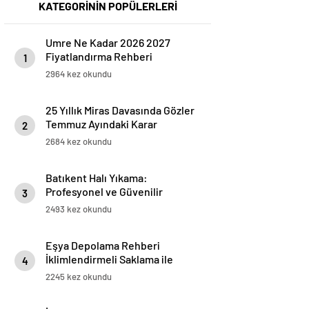
KATEGORİNİN POPÜLERLERİ
Umre Ne Kadar 2026 2027
Fiyatlandırma Rehberi
1
2964 kez okundu
25 Yıllık Miras Davasında Gözler
Temmuz Ayındaki Karar
2
Duruşmasına Çevrildi
2684 kez okundu
Batıkent Halı Yıkama:
Profesyonel ve Güvenilir
3
Hizmetler
2493 kez okundu
Eşya Depolama Rehberi
İklimlendirmeli Saklama ile
4
Güvenli Kullanım
2245 kez okundu