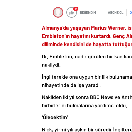
0
BEĞENDİM
ABONE OL
Almanya’da yaşayan Marius Werner, isim
Embleton’ın hayatını kurtardı. Genç Al
diliminde kendisini de hayatta tuttuğu
Dr. Embleton, nadir görülen bir kan kan
nakliydi.
İngiltere’de ona uygun bir ilik bulunama
nihayetinde de işe yaradı.
Nakilden iki yıl sonra BBC News ve Antho
birbirlerini bulmalarına yardımcı oldu.
‘Ölecektim’
Nick, yirmi yılı aşkın bir süredir İngi