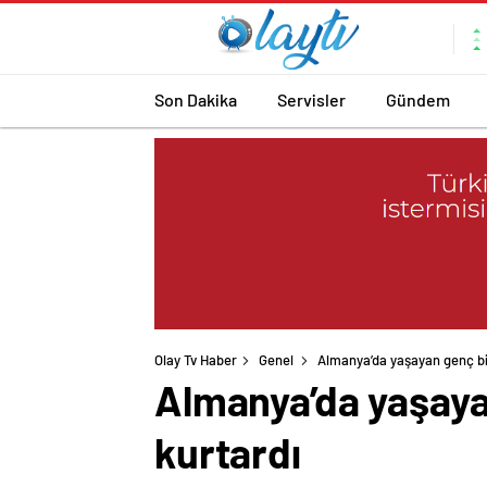
Son Dakika
Servisler
Gündem
Olay Tv Haber
Genel
Almanya’da yaşayan genç bir
Almanya’da yaşayan
kurtardı