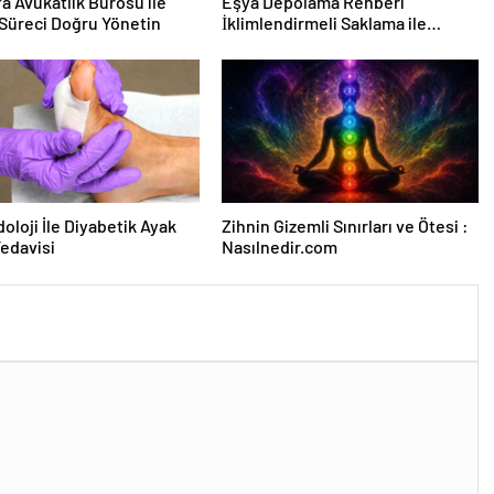
fa Avukatlık Bürosu ile
Eşya Depolama Rehberi
Süreci Doğru Yönetin
İklimlendirmeli Saklama ile
Güvenli Kullanım
oloji İle Diyabetik Ayak
Zihnin Gizemli Sınırları ve Ötesi :
Tedavisi
Nasılnedir.com