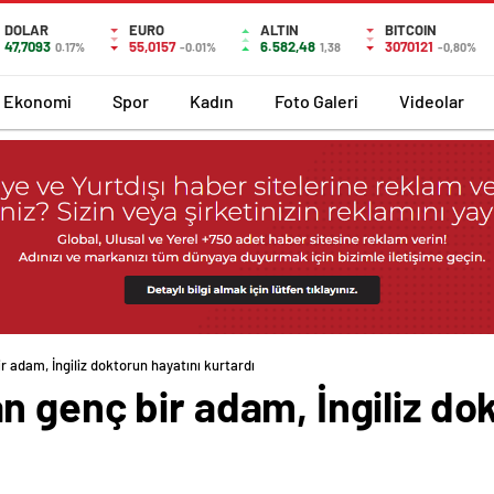
DOLAR
EURO
ALTIN
BITCOIN
47,7093
55,0157
6.582,48
3070121
0.17%
-0.01%
1,38
-0,80%
Ekonomi
Spor
Kadın
Foto Galeri
Videolar
 adam, İngiliz doktorun hayatını kurtardı
 genç bir adam, İngiliz dok