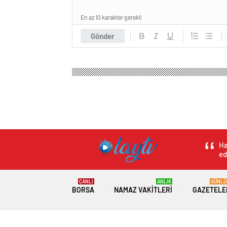
En az 10 karakter gerekli
Gönder
Olay Tv Haber
Genel
İmamoğlu: Mültecilere 40 M
İmamoğlu: Mültecil
Yük Olmadı
0
BEĞENDİM
ABONE OL
Haber: OKTAY YILDIRIM Kamera: HAKAN 
Ekrem İmamoğlu Gaziosmanpaşa Halk B
ve AKP Genel Başkanı Erdoğan’ın, “Eğer e