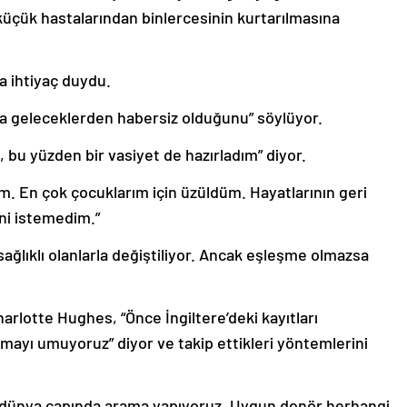
küçük hastalarından binlercesinin kurtarılmasına
a ihtiyaç duydu.
na geleceklerden habersiz olduğunu” söylüyor.
bu yüzden bir vasiyet de hazırladım” diyor.
m. En çok çocuklarım için üzüldüm. Hayatlarının geri
ni istemedim.”
 sağlıklı olanlarla değiştiliyor. Ancak eşleşme olmazsa
lotte Hughes, “Önce İngiltere’deki kayıtları
mayı umuyoruz” diyor ve takip ettikleri yöntemlerini
 dünya çapında arama yapıyoruz. Uygun donör herhangi