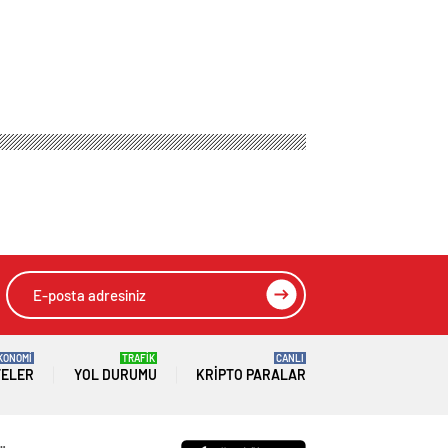
ım Dedi mi Peki O
HIZLI YORUM YAP