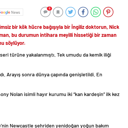
0
News
siz bir kök hücre bağışıyla bir İngiliz doktorun, Nick
man, bu durumun intihara meyilli hissetiği bir zaman
nu söylüyor.
seri türüne yakalanmıştı. Tek umudu da kemik iliği
dı. Arayış sonra dünya çapında genişletildi. En
ny Nolan isimli hayır kurumu iki “kan kardeşin” ilk kez
ltere’nin Newcastle şehriden yenidoğan yoğun bakım