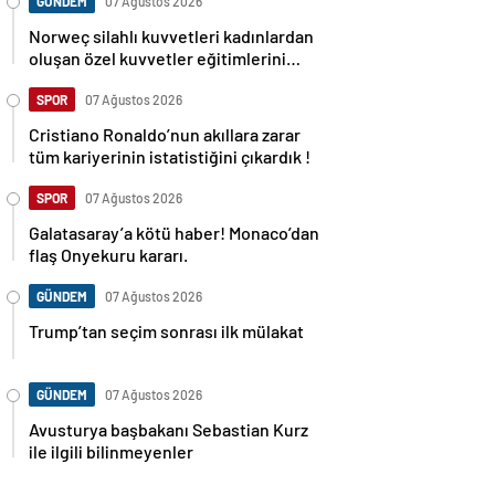
GÜNDEM
07 Ağustos 2026
Norweç silahlı kuvvetleri kadınlardan
oluşan özel kuvvetler eğitimlerini
başlattı.
SPOR
07 Ağustos 2026
Cristiano Ronaldo’nun akıllara zarar
tüm kariyerinin istatistiğini çıkardık !
SPOR
07 Ağustos 2026
Galatasaray’a kötü haber! Monaco’dan
flaş Onyekuru kararı.
GÜNDEM
07 Ağustos 2026
Trump’tan seçim sonrası ilk mülakat
GÜNDEM
07 Ağustos 2026
Avusturya başbakanı Sebastian Kurz
ile ilgili bilinmeyenler