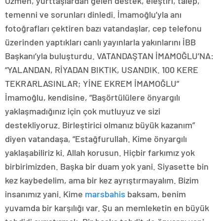
Özmen, yurttaşlardan gelen destek, eleştiri, talep,
temenni ve sorunları dinledi. İmamoğlu’yla anı
fotoğrafları çektiren bazı vatandaşlar, cep telefonu
üzerinden yaptıkları canlı yayınlarla yakınlarını İBB
Başkanı’yla buluşturdu. VATANDAŞTAN İMAMOĞLU’NA:
“YALANDAN, RİYADAN BIKTIK, USANDIK. 100 KERE
TEKRARLASINLAR; YİNE EKREM İMAMOĞLU”
İmamoğlu, kendisine, “Başörtülülere önyargılı
yaklaşmadığınız için çok mutluyuz ve sizi
destekliyoruz. Birleştirici olmanız büyük kazanım”
diyen vatandaşa, “Estağfurullah. Kime önyargılı
yaklaşabiliriz ki. Allah korusun. Hiçbir farkımız yok
birbirimizden. Başka bir duam yok yani. Siyasette bin
kez kaybedelim, ama bir kez ayrıştırmayalım. Bizim
insanımız yani. Kime
marsbahis
baksam, benim
yuvamda bir karşılığı var. Şu an memleketin en büyük