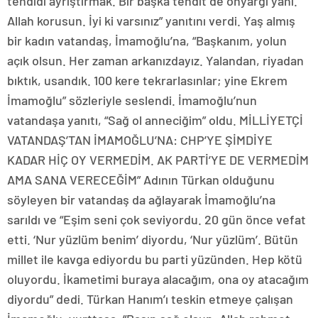
tehdidi ayrıştırmak. Bir başka tehdit de önyargı yani.
Allah korusun. İyi ki varsınız” yanıtını verdi. Yaş almış
bir kadın vatandaş, İmamoğlu’na, “Başkanım, yolun
açık olsun. Her zaman arkanızdayız. Yalandan, riyadan
bıktık, usandık. 100 kere tekrarlasınlar; yine Ekrem
İmamoğlu” sözleriyle seslendi. İmamoğlu’nun
vatandaşa yanıtı, “Sağ ol anneciğim” oldu. MİLLİYETÇİ
VATANDAŞ’TAN İMAMOĞLU’NA: CHP’YE ŞİMDİYE
KADAR HİÇ OY VERMEDİM. AK PARTİ’YE DE VERMEDİM
AMA SANA VERECEĞİM” Adının Türkan olduğunu
söyleyen bir vatandaş da ağlayarak İmamoğlu’na
sarıldı ve “Eşim seni çok seviyordu. 20 gün önce vefat
etti. ‘Nur yüzlüm benim’ diyordu, ‘Nur yüzlüm’. Bütün
millet ile kavga ediyordu bu parti yüzünden. Hep kötü
oluyordu. İkametimi buraya alacağım, ona oy atacağım
diyordu” dedi. Türkan Hanım’ı teskin etmeye çalışan