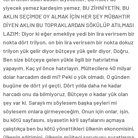
yiyecek yemez kardeşim yemez. BU ZİHNİYETİN, BU
AKLIN SEÇİMDE OY ALMAK İÇİN HER ŞEY MÜBAHTIR
DİYEN AKLIN BU TOPRAKLARDAN SÖKÜLÜP ATILMASI
LAZIM: Diyor ki eğer emekliye yedi bin lira verirsem bir
nokta dört trilyon, on bin lira verirsem bir nokta dokuz
trilyon yük gelir diyor bütçeye yük gelir diyor. Doğru.
Ben size bütçeye gelen yükle ilgili bir hatırlatma
yapayım. Kaç yıl önce hatırlayın. Mültecilere 40 milyar
dolar harcadım dedi mi? Peki o yük olmadı. O günden
bugüne de dört yıl geçti. Dört yılda daha ne kadar
harcadı onu da bilmiyoruz. Bütçeye o kadar yük olan
şey var ki. Saraylı mı söylesem başka şeyleri mi
söylesem onlara girmeyeceğim. Onun için onlar. işin,
bu kötü sayfasını, siyasetin kirli sayfalarını açmaya
çalıştıkça ben bu kötü yönettikleri ülkenin ekonomisini,
ülkenin eğitimini, ülkenin mülteci sorununu suratlarına