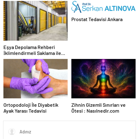
Karar Duruşmasına Çevrildi
Prostat Tedavisi Ankara
Eşya Depolama Rehberi
İklimlendirmeli Saklama ile
Güvenli Kullanım
Ortopodoloji İle Diyabetik
Zihnin Gizemli Sınırları ve
Ayak Yarası Tedavisi
Ötesi : Nasılnedir.com