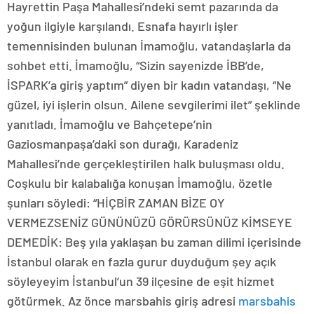
Hayrettin Paşa Mahallesi’ndeki semt pazarında da
yoğun ilgiyle karşılandı. Esnafa hayırlı işler
temennisinden bulunan İmamoğlu, vatandaşlarla da
sohbet etti. İmamoğlu, “Sizin sayenizde İBB’de,
İSPARK’a giriş yaptım” diyen bir kadın vatandaşı, “Ne
güzel, iyi işlerin olsun. Ailene sevgilerimi ilet” şeklinde
yanıtladı. İmamoğlu ve Bahçetepe’nin
Gaziosmanpaşa’daki son durağı, Karadeniz
Mahallesi’nde gerçekleştirilen halk buluşması oldu.
Coşkulu bir kalabalığa konuşan İmamoğlu, özetle
şunları söyledi: “HİÇBİR ZAMAN BİZE OY
VERMEZSENİZ GÜNÜNÜZÜ GÖRÜRSÜNÜZ KİMSEYE
DEMEDİK: Beş yıla yaklaşan bu zaman dilimi içerisinde
İstanbul olarak en fazla gurur duyduğum şey açık
söyleyeyim İstanbul’un 39 ilçesine de eşit hizmet
götürmek. Az önce marsbahis giriş adresi
marsbahis