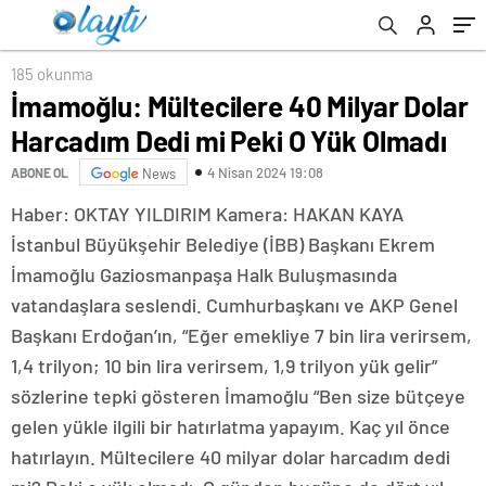
185 okunma
İmamoğlu: Mültecilere 40 Milyar Dolar
Harcadım Dedi mi Peki O Yük Olmadı
4 Nisan 2024 19:08
ABONE OL
News
Haber: OKTAY YILDIRIM Kamera: HAKAN KAYA
İstanbul Büyükşehir Belediye (İBB) Başkanı Ekrem
İmamoğlu Gaziosmanpaşa Halk Buluşmasında
vatandaşlara seslendi. Cumhurbaşkanı ve AKP Genel
Başkanı Erdoğan’ın, “Eğer emekliye 7 bin lira verirsem,
1,4 trilyon; 10 bin lira verirsem, 1,9 trilyon yük gelir”
sözlerine tepki gösteren İmamoğlu “Ben size bütçeye
gelen yükle ilgili bir hatırlatma yapayım. Kaç yıl önce
hatırlayın. Mültecilere 40 milyar dolar harcadım dedi