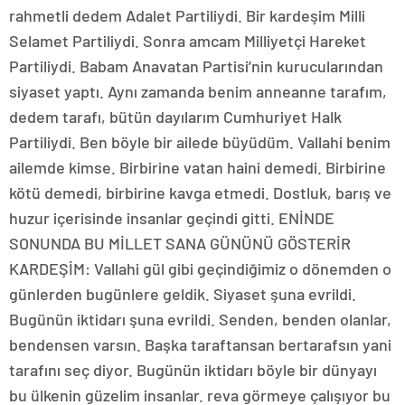
rahmetli dedem Adalet Partiliydi. Bir kardeşim Milli
Selamet Partiliydi. Sonra amcam Milliyetçi Hareket
Partiliydi. Babam Anavatan Partisi’nin kurucularından
siyaset yaptı. Aynı zamanda benim anneanne tarafım,
dedem tarafı, bütün dayılarım Cumhuriyet Halk
Partiliydi. Ben böyle bir ailede büyüdüm. Vallahi benim
ailemde kimse. Birbirine vatan haini demedi. Birbirine
kötü demedi, birbirine kavga etmedi. Dostluk, barış ve
huzur içerisinde insanlar geçindi gitti. ENİNDE
SONUNDA BU MİLLET SANA GÜNÜNÜ GÖSTERİR
KARDEŞİM: Vallahi gül gibi geçindiğimiz o dönemden o
günlerden bugünlere geldik. Siyaset şuna evrildi.
Bugünün iktidarı şuna evrildi. Senden, benden olanlar,
bendensen varsın. Başka taraftansan bertarafsın yani
tarafını seç diyor. Bugünün iktidarı böyle bir dünyayı
bu ülkenin güzelim insanlar. reva görmeye çalışıyor bu