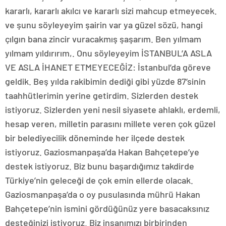
kararlı, kararlı akılcı ve kararlı sizi mahcup etmeyecek.
ve şunu söyleyeyim şairin var ya güzel sözü, hangi
çılgın bana zincir vuracakmış şaşarım. Ben yılmam
yılmam yıldırırım,. Onu söyleyeyim İSTANBUL’A ASLA
VE ASLA İHANET ETMEYECEĞİZ: İstanbul’da göreve
geldik. Beş yılda rakibimin dediği gibi yüzde 87’sinin
taahhütlerimin yerine getirdim. Sizlerden destek
istiyoruz. Sizlerden yeni nesil siyasete ahlaklı, erdemli,
hesap veren, milletin parasını millete veren çok güzel
bir belediyecilik döneminde her ilçede destek
istiyoruz. Gaziosmanpaşa’da Hakan Bahçetepe’ye
destek istiyoruz. Biz bunu başardığımız takdirde
Türkiye’nin geleceği de çok emin ellerde olacak.
Gaziosmanpaşa’da o oy pusulasında mührü Hakan
Bahçetepe’nin ismini gördüğünüz yere basacaksınız
desteğinizi istiyoruz. Biz insanımızı birbirinden