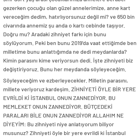
gezerken çocuğu olan güzel annelerimize, anne kart
vereceğim dedim, hatırlıyorsunuz değil mi? ve 650 bin
civarında annemiz şu anda o kartı cebinde taşıyor.
Doğru mu? Aradaki zihniyet farkı için bunu
söylüyorum. Peki ben bunu 2019’da vaat ettiğimde ben
milletime bunu anlattığımda ne dedi meydanlarda?
Kimin parasını kime veriyorsun dedi. İşte zihniyeti biz
değiştiriyoruz. Bunu her meydanda söyleyeceğim.
Söyleyeceğim ve ezberleyecekler. Milletin parasını,
millete veriyoruz kardeşim. ZİHNİYETİ ÖYLE BİR YERE
EVRİLDİ Kİ İSTANBUL ONUN ZANNEDİYOR. BU
MEMLEKET ONUN ZANNEDİYOR. BÜTÇEDEKİ
PARALARI BİLE ONUN ZANNEDİYOR ALLAHIM NE
DİYEYİM: Bu zihniyeti niye anlatıyorum biliyor
musunuz? Zihniyeti öyle bir yere evrildi ki İstanbul