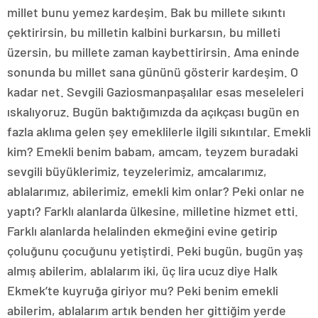
millet bunu yemez kardeşim. Bak bu millete sıkıntı
çektirirsin, bu milletin kalbini burkarsın, bu milleti
üzersin, bu millete zaman kaybettirirsin. Ama eninde
sonunda bu millet sana gününü gösterir kardeşim. O
kadar net. Sevgili Gaziosmanpaşalılar esas meseleleri
ıskalıyoruz. Bugün baktığımızda da açıkçası bugün en
fazla aklıma gelen şey emeklilerle ilgili sıkıntılar. Emekli
kim? Emekli benim babam, amcam, teyzem buradaki
sevgili büyüklerimiz, teyzelerimiz, amcalarımız,
ablalarımız, abilerimiz, emekli kim onlar? Peki onlar ne
yaptı? Farklı alanlarda ülkesine, milletine hizmet etti.
Farklı alanlarda helalinden ekmeğini evine getirip
çoluğunu çocuğunu yetiştirdi. Peki bugün, bugün yaş
almış abilerim, ablalarım iki, üç lira ucuz diye Halk
Ekmek’te kuyruğa giriyor mu? Peki benim emekli
abilerim, ablalarım artık benden her gittiğim yerde