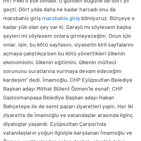
mi? Peki o yük olmadı. O günden bugüne de dört yıl
geçti. Dört yılda daha ne kadar harcadı onu da
marsbahis giriş
marsbahis giriş
bilmiyoruz. Bütçeye o
kadar yük olan şey var ki. Saraylı mı söylesem başka
şeyleri mi söylesem onlara girmeyeceğim. Onun için
onlar. işin, bu kötü sayfasını, siyasetin kirli sayfalarını
açmaya çalıştıkça ben bu kötü yönettikleri ülkenin
ekonomisini, ülkenin eğitimini, ülkenin mülteci
sorununu suratlarına vurmaya devam edeceğim
kardeşim” dedi. İmamoğlu, CHP Eyüpsultan Belediye
Başkan adayı Mithat Bülent Özmen’le esnaf; CHP
Gaziosmanpaşa Belediye Başkan adayı Hakan
Bahçetepe ile de semt pazarı ziyaretleri yaptı. Her iki
ziyarette de İmamoğlu ve vatandaşlar arasında ilginç
diyaloglar yaşandı. Eyüpsultan Çarşısı’nda
vatandaşların yoğun ilgisiyle karşılanan İmamoğlu ve