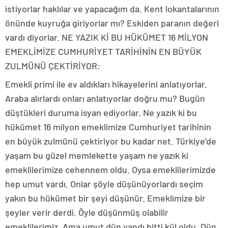
istiyorlar haklılar ve yapacağım da. Kent lokantalarının
önünde kuyruğa giriyorlar mı? Eskiden paranın değeri
vardı diyorlar. NE YAZIK Kİ BU HÜKÜMET 16 MİLYON
EMEKLİMİZE CUMHURİYET TARİHİNİN EN BÜYÜK
ZULMÜNÜ ÇEKTİRİYOR:
Emekli primi ile ev aldıkları hikayelerini anlatıyorlar.
Araba alırlardı onları anlatıyorlar doğru mu? Bugün
düştükleri duruma isyan ediyorlar. Ne yazık ki bu
hükümet 16 milyon emeklimize Cumhuriyet tarihinin
en büyük zulmünü çektiriyor bu kadar net. Türkiye’de
yaşam bu güzel memlekette yaşam ne yazık ki
emeklilerimize cehennem oldu. Oysa emeklilerimizde
hep umut vardı. Onlar şöyle düşünüyorlardı seçim
yakın bu hükümet bir şeyi düşünür. Emeklimize bir
şeyler verir derdi. Öyle düşünmüş olabilir
emeklilerimiz. Ama umut dün yandı bitti kül oldu. Dün