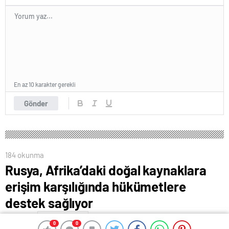
En az 10 karakter gerekli
Gönder
184 okunma
Rusya, Afrika’daki doğal kaynaklara
erişim karşılığında hükümetlere
destek sağlıyor
4 Nisan 2024 00:24
ABONE OL
News
0
0
0
0