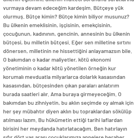
vurmaya devam edeceğim kardeşim. Bütçeye yük
olurmuş. Bütçe kimin? Bütçe kimin biliyor musunuz?
Bu ülkenin emeklisinin, işçisinin, emekçisinin,
çocuğunun, kadınının, gencinin, annesinin bu ülkenin
bütçesi, bu milletin bütçesi. Eğer sen milletine sırtını
dönersen, milletinin ne hissettiğini anlayamazsın bile.
O bakımdan o kadar maliyetler, kötü ekonomi
yönetiminin o kadar kötü yönetilen örneğin kur
korumalı mevduatla milyarlarca dolarlık kasasından
kasasından, bütçesinden çıkan paraları anlatırım
burada saatleri alır. Ama buraya girmeyeceğim. O
bakımdan bu zihniyetin, bu aklın seçimde oy almak için
her şey mübahtır diyen aklın bu topraklardan sökülüp
atılması lazım. Bu hükümetin ettiği tarihi laflardan
birisini her meydanda hatırlatacağım. Ben hatırlayın
sıfır dört yaş arası çocuklarımıza annelere beraber