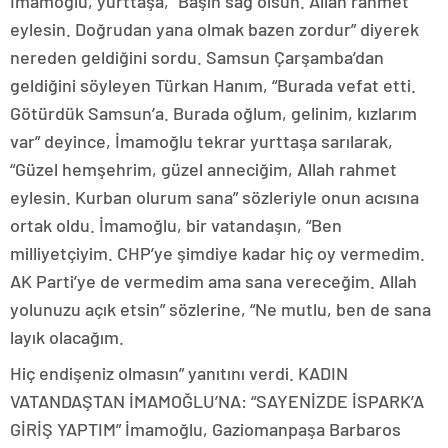
İmamoğlu, yurttaşa, “Başın sağ olsun. Allah rahmet
eylesin. Doğrudan yana olmak bazen zordur” diyerek
nereden geldiğini sordu. Samsun Çarşamba’dan
geldiğini söyleyen Türkan Hanım, “Burada vefat etti.
Götürdük Samsun’a. Burada oğlum, gelinim, kızlarım
var” deyince, İmamoğlu tekrar yurttaşa sarılarak,
“Güzel hemşehrim, güzel anneciğim, Allah rahmet
eylesin. Kurban olurum sana” sözleriyle onun acısına
ortak oldu. İmamoğlu, bir vatandaşın, “Ben
milliyetçiyim. CHP’ye şimdiye kadar hiç oy vermedim.
AK Parti’ye de vermedim ama sana vereceğim. Allah
yolunuzu açık etsin” sözlerine, “Ne mutlu, ben de sana
layık olacağım.
Hiç endişeniz olmasın” yanıtını verdi. KADIN
VATANDAŞTAN İMAMOĞLU’NA: “SAYENİZDE İSPARK’A
GİRİŞ YAPTIM” İmamoğlu, Gaziomanpaşa Barbaros