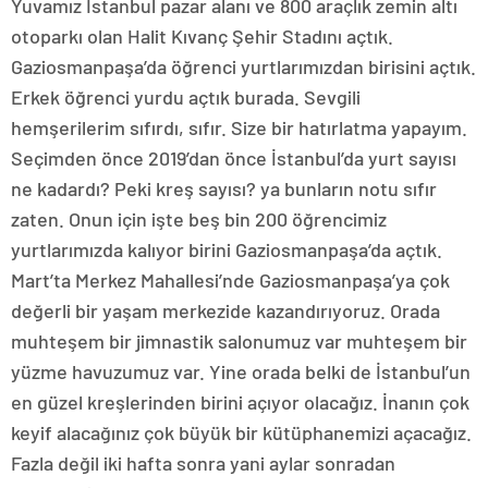
Yuvamız İstanbul pazar alanı ve 800 araçlık zemin altı
otoparkı olan Halit Kıvanç Şehir Stadını açtık.
Gaziosmanpaşa’da öğrenci yurtlarımızdan birisini açtık.
Erkek öğrenci yurdu açtık burada. Sevgili
hemşerilerim sıfırdı, sıfır. Size bir hatırlatma yapayım.
Seçimden önce 2019’dan önce İstanbul’da yurt sayısı
ne kadardı? Peki kreş sayısı? ya bunların notu sıfır
zaten. Onun için işte beş bin 200 öğrencimiz
yurtlarımızda kalıyor birini Gaziosmanpaşa’da açtık.
Mart’ta Merkez Mahallesi’nde Gaziosmanpaşa’ya çok
değerli bir yaşam merkezide kazandırıyoruz. Orada
muhteşem bir jimnastik salonumuz var muhteşem bir
yüzme havuzumuz var. Yine orada belki de İstanbul’un
en güzel kreşlerinden birini açıyor olacağız. İnanın çok
keyif alacağınız çok büyük bir kütüphanemizi açacağız.
Fazla değil iki hafta sonra yani aylar sonradan