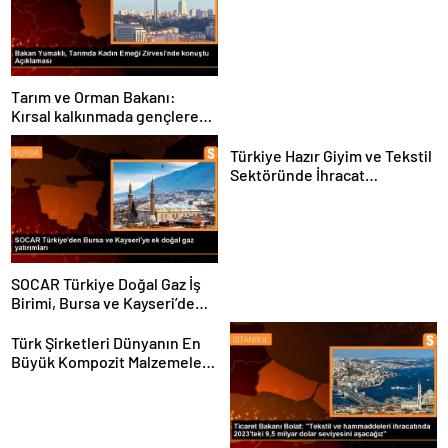
Sektörü ve Öğrenciler
Buluştu
Tarım ve Orman Bakanı:
Kırsal kalkınmada gençlere
ve kadınlara pozitif ayrımcılık
yapıyoruz
Türkiye Hazır Giyim ve Tekstil
Sektöründe İhracat
Hedeflerini Açıkladı
SOCAR Türkiye Doğal Gaz İş
Birimi, Bursa ve Kayseri’de
Şebeke Uzunluğunu Artıracak
Türk Şirketleri Dünyanın En
Büyük Kompozit Malzemeler
Fuarında