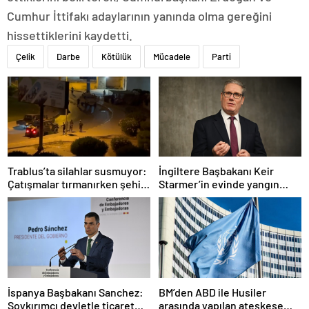
Cumhur İttifakı adaylarının yanında olma gereğini
hissettiklerini kaydetti.
Çelik
Darbe
Kötülük
Mücadele
Parti
Trablus’ta silahlar susmuyor:
İngiltere Başbakanı Keir
Çatışmalar tırmanırken şehir
Starmer’in evinde yangın
alarmda
çıktı
İspanya Başbakanı Sanchez:
BM’den ABD ile Husiler
Soykırımcı devletle ticaret
arasında yapılan ateşkese