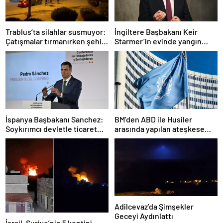
Trablus’ta silahlar susmuyor:
İngiltere Başbakanı Keir
Çatışmalar tırmanırken şehir
Starmer’in evinde yangın
alarmda
çıktı
İspanya Başbakanı Sanchez:
BM’den ABD ile Husiler
Soykırımcı devletle ticaret
arasında yapılan ateşkese
yapmayız
ilişkin değerlendirme
Adilcevaz’da Şimşekler
Geceyi Aydınlattı
İsrail, Suriye’nin 5 kentini