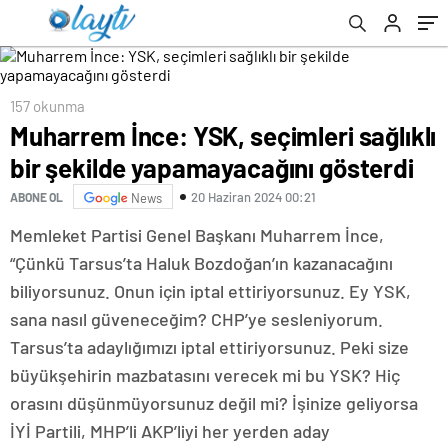
157 okunma
Muharrem İnce: YSK, seçimleri sağlıklı
bir şekilde yapamayacağını gösterdi
20 Haziran 2024 00:21
ABONE OL
News
Memleket Partisi Genel Başkanı Muharrem İnce,
“Çünkü Tarsus’ta Haluk Bozdoğan’ın kazanacağını
biliyorsunuz. Onun için iptal ettiriyorsunuz. Ey YSK,
sana nasıl güveneceğim? CHP’ye sesleniyorum.
Tarsus’ta adaylığımızı iptal ettiriyorsunuz. Peki size
büyükşehirin mazbatasını verecek mi bu YSK? Hiç
orasını düşünmüyorsunuz değil mi? İşinize geliyorsa
İYİ Partili, MHP’li AKP’liyi her yerden aday