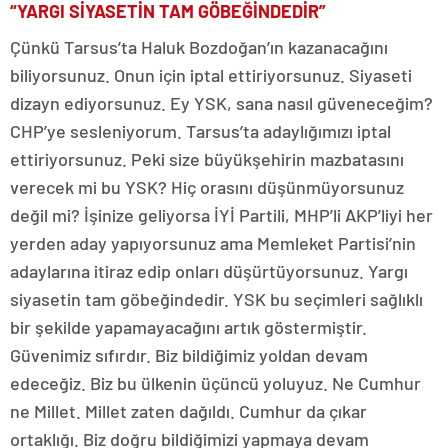
“YARGI SİYASETİN TAM GÖBEĞİNDEDİR”
Çünkü Tarsus’ta Haluk Bozdoğan’ın kazanacağını
biliyorsunuz. Onun için iptal ettiriyorsunuz. Siyaseti
dizayn ediyorsunuz. Ey YSK, sana nasıl güveneceğim?
CHP’ye sesleniyorum. Tarsus’ta adaylığımızı iptal
ettiriyorsunuz. Peki size büyükşehirin mazbatasını
verecek mi bu YSK? Hiç orasını düşünmüyorsunuz
değil mi? İşinize geliyorsa İYİ Partili, MHP’li AKP’liyi her
yerden aday yapıyorsunuz ama Memleket Partisi’nin
adaylarına itiraz edip onları düşürtüyorsunuz. Yargı
siyasetin tam göbeğindedir. YSK bu seçimleri sağlıklı
bir şekilde yapamayacağını artık göstermiştir.
Güvenimiz sıfırdır. Biz bildiğimiz yoldan devam
edeceğiz. Biz bu ülkenin üçüncü yoluyuz. Ne Cumhur
ne Millet. Millet zaten dağıldı. Cumhur da çıkar
ortaklığı. Biz doğru bildiğimizi yapmaya devam