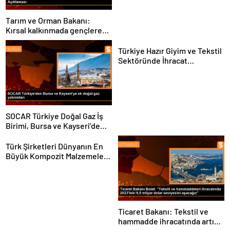
Tarım ve Orman Bakanı:
Kırsal kalkınmada gençlere
ve kadınlara pozitif ayrımcılık
yapıyoruz
Türkiye Hazır Giyim ve Tekstil
Sektöründe İhracat
Hedeflerini Açıkladı
SOCAR Türkiye Doğal Gaz İş
Birimi, Bursa ve Kayseri’de
Şebeke Uzunluğunu Artıracak
Türk Şirketleri Dünyanın En
Büyük Kompozit Malzemeler
Fuarında
Ticaret Bakanı: Tekstil ve
hammadde ihracatında artış