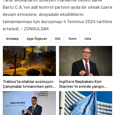
Bartu C.A.’nın adli kontrol şartının ayda bir olmak üzere
devam etmesine, dosyadaki eksikliklerin
tamamlanması için duruşmayı 4 Temmuz 2024 tarihine
erteledi. – ZONGULDAK
Arkadaşı
Ayşe Özgecan
Gün
Kızım
Usta
Trablus’ta silahlar susmuyor:
İngiltere Başbakanı Keir
Çatışmalar tırmanırken şehir
Starmer’in evinde yangın
alarmda
çıktı