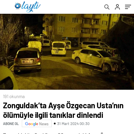
191 okunma
Zonguldak’ta Ayşe Özgecan Usta’nın
ölümüyle ilgili tanıklar dinlendi
31 Mart 2024 00:30
ABONE OL
News