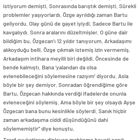
istiyorum demişti. Sonrasında barıştık demişti. Sürekli
problemler yaşıyorlardı. Özge ayrıldığı zaman Bartu
geliyordu. Olay günü de gayet iyiydi. Sadece Bartu ile
kavgalıydı. Sonra aralarını düzeltmişler. O güne dair
bildiğim bu. Özgecan’ı 12 yıldır tanıyorum. Arkadaşımı
alıkoyduğu belli. Özge çıkmak istemiş izin vermemiş.
Arkadaşım intihara meyilli biri değildi. Öncesinde de
bende kalmıştı. Bana ‘yalandan da olsa
evlenebileceğini söylemesine razıyım’ diyordu. Asla
böyle bir şey demiyor. Sonradan öğrendiğime göre
Bartu, Özgecan hakkında verdiği ifadelerde onunla
evleneceğini söylemiş. Ama böyle bir şey olsaydı Ayşe
Özgecan bana bunu kesinlikle söylerdi. Sanık hiçbir
zaman arkadaşıma ciddi düşündüğünü dahi
söylememiştir” diye konuştu.
Taraf avukatlarını dinleyen mahkeme heyeti sanık