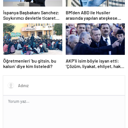
İspanya Başbakanı Sanchez:
BM’den ABD ile Husiler
Soykırımcı devletle ticaret
arasında yapılan ateşkese
yapmayız
ilişkin değerlendirme
Öğretmenleri ‘bu gitsin, bu
AKP’li isim böyle isyan etti:
kalsın’ diye kim listeledi?
‘Çözüm, liyakat, ehliyet, hak,
adalet’