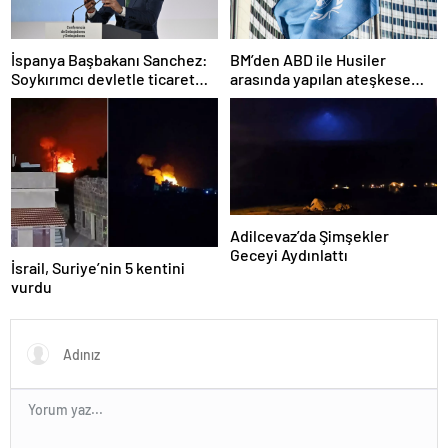
İspanya Başbakanı Sanchez:
BM’den ABD ile Husiler
Soykırımcı devletle ticaret
arasında yapılan ateşkese
yapmayız
ilişkin değerlendirme
Adilcevaz’da Şimşekler
Geceyi Aydınlattı
İsrail, Suriye’nin 5 kentini
vurdu