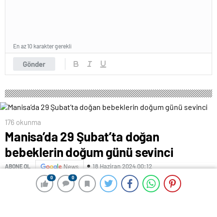
En az 10 karakter gerekli
Gönder
176 okunma
Manisa’da 29 Şubat’ta doğan
bebeklerin doğum günü sevinci
18 Haziran 2024 00:12
ABONE OL
News
0
0
0
0
MANİSA (İHA) – Takvimlere göre 4 yılda bir kez
gerçekleşen ’29 Şubat’ gününde Manisa’da dünyaya
gelen bebekler ailelerine büyük mutluluk yaşatırken,