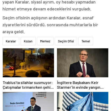
yapan Karalar, siyasi ayrım, oy hesabı yapmadan
hizmet etmeye devam edeceklerini vurguladı.
Seçim ofisinin açılışının ardından Karalar, esnaf
ziyaretlerini sürdürdü, sonrasında muhtarlarla bir
araya geldi.
Karalar
Kozan
Merkez
Seçim Ofisi
Temel
Trablus’ta silahlar susmuyor:
İngiltere Başbakanı Keir
Çatışmalar tırmanırken şehir
Starmer’in evinde yangın
alarmda
çıktı