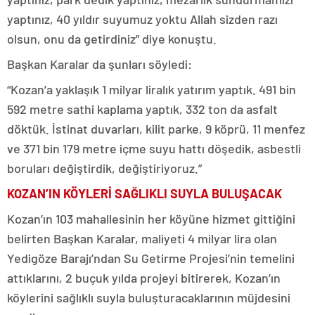
yaptınız, 40 yıldır suyumuz yoktu Allah sizden razı
olsun, onu da getirdiniz” diye konuştu.
Başkan Karalar da şunları söyledi:
“Kozan’a yaklaşık 1 milyar liralık yatırım yaptık. 491 bin
592 metre sathi kaplama yaptık, 332 ton da asfalt
döktük. İstinat duvarları, kilit parke, 9 köprü, 11 menfez
ve 371 bin 179 metre içme suyu hattı döşedik, asbestli
boruları değiştirdik, değiştiriyoruz.”
KOZAN’IN KÖYLERİ SAĞLIKLI SUYLA BULUŞACAK
Kozan’ın 103 mahallesinin her köyüne hizmet gittiğini
belirten Başkan Karalar, maliyeti 4 milyar lira olan
Yedigöze Barajı’ndan Su Getirme Projesi’nin temelini
attıklarını, 2 buçuk yılda projeyi bitirerek, Kozan’ın
köylerini sağlıklı suyla buluşturacaklarının müjdesini