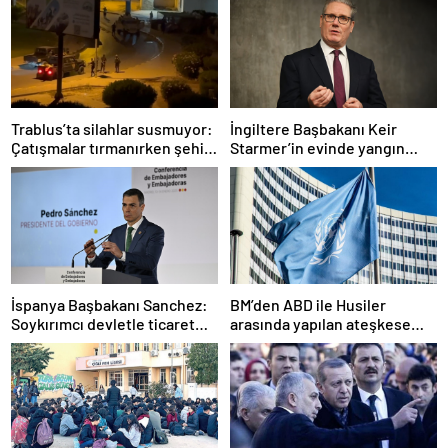
Trablus’ta silahlar susmuyor:
İngiltere Başbakanı Keir
Çatışmalar tırmanırken şehir
Starmer’in evinde yangın
alarmda
çıktı
İspanya Başbakanı Sanchez:
BM’den ABD ile Husiler
Soykırımcı devletle ticaret
arasında yapılan ateşkese
yapmayız
ilişkin değerlendirme