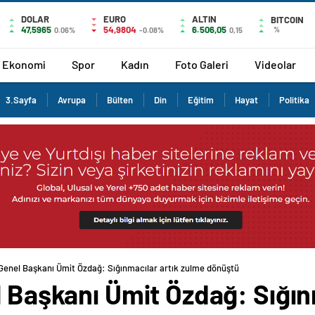
DOLAR
EURO
ALTIN
BITCOIN
47,5965
54,9804
6.506,05
%
0.06%
-0.08%
0,15
Ekonomi
Spor
Kadın
Foto Galeri
Videolar
3.Sayfa
Avrupa
Bülten
Din
Eğitim
Hayat
Politika
 Genel Başkanı Ümit Özdağ: Sığınmacılar artık zulme dönüştü
l Başkanı Ümit Özdağ: Sığın