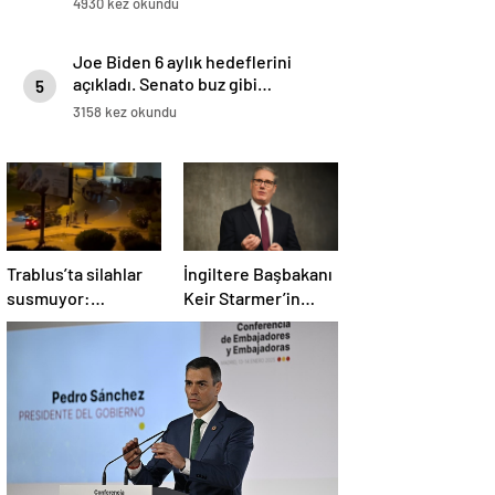
4930 kez okundu
Joe Biden 6 aylık hedeflerini
açıkladı. Senato buz gibi…
5
3158 kez okundu
Trablus’ta silahlar
İngiltere Başbakanı
susmuyor:
Keir Starmer’in
Çatışmalar
evinde yangın çıktı
tırmanırken şehir
alarmda