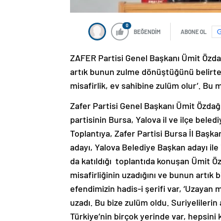
0
BEĞENDİM
ABONE OL
ZAFER Partisi Genel Başkanı Ümit Özdağ,
artık bunun zulme dönüştüğünü belirter
misafirlik, ev sahibine zulüm olur’. Bu m
Zafer Partisi Genel Başkanı Ümit Özdağ
partisinin Bursa, Yalova il ve ilçe beled
Toplantıya, Zafer Partisi Bursa İl Başk
adayı, Yalova Belediye Başkan adayı ile i
da katıldığı toplantıda konuşan Ümit Ö
misafirliğinin uzadığını ve bunun artık 
efendimizin hadis-i şerifi var, ‘Uzayan m
uzadı. Bu bize zulüm oldu. Suriyelilerin
Türkiye’nin birçok yerinde var, hepsini