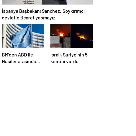
İspanya Başbakanı Sanchez: Soykırımcı
devletle ticaret yapmayız
BM’den ABD ile
İsrail, Suriye’nin 5
Husiler arasında
kentini vurdu
yapılan ateşkese
ilişkin
değerlendirme