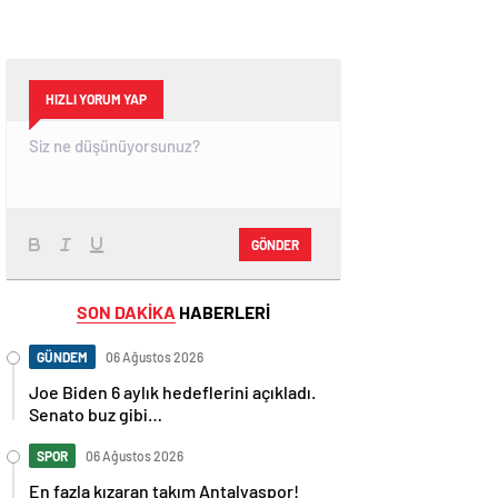
HIZLI YORUM YAP
GÖNDER
SON DAKİKA
HABERLERİ
GÜNDEM
06 Ağustos 2026
Joe Biden 6 aylık hedeflerini açıkladı.
Senato buz gibi…
SPOR
06 Ağustos 2026
En fazla kızaran takım Antalyaspor!