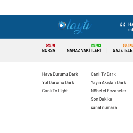
Ha
ed
CANLI
ANLIK
GÜNLÜ
BORSA
NAMAZ VAKITLERI
GAZETELE
Hava Durumu Dark
Canlı Tv Dark
Yol Durumu Dark
Yayın Akışları Dark
Canlı Tv Light
Nöbetçi Eczaneler
Son Dakika
sanal numara