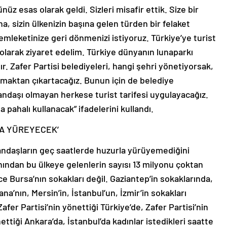
üz esas olarak geldi. Sizleri misafir ettik. Size bir
a, sizin ülkenizin başına gelen türden bir felaket
emleketinize geri dönmenizi istiyoruz. Türkiye’ye turist
st olarak ziyaret edelim. Türkiye dünyanın lunaparkı
dır. Zafer Partisi belediyeleri, hangi şehri yönetiyorsak,
olmaktan çıkartacağız. Bunun için de belediye
ndaşı olmayan herkese turist tarifesi uygulayacağız.
pahalı kullanacak” ifadelerini kullandı.
A YÜREYECEK’
tandaşların geç saatlerde huzurla yürüyemediğini
ından bu ülkeye gelenlerin sayısı 13 milyonu çoktan
ece Bursa’nın sokakları değil. Gaziantep’in sokaklarında,
na’nın, Mersin’in, İstanbul’un, İzmir’in sokakları
fer Partisi’nin yönettiği Türkiye’de, Zafer Partisi’nin
ettiği Ankara’da, İstanbul’da kadınlar istedikleri saatte