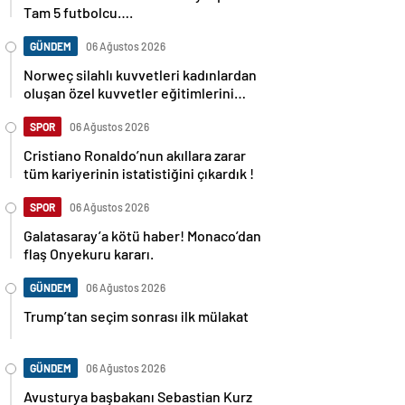
Tam 5 futbolcu….
GÜNDEM
06 Ağustos 2026
Norweç silahlı kuvvetleri kadınlardan
oluşan özel kuvvetler eğitimlerini
başlattı.
SPOR
06 Ağustos 2026
Cristiano Ronaldo’nun akıllara zarar
tüm kariyerinin istatistiğini çıkardık !
SPOR
06 Ağustos 2026
Galatasaray’a kötü haber! Monaco’dan
flaş Onyekuru kararı.
GÜNDEM
06 Ağustos 2026
Trump’tan seçim sonrası ilk mülakat
GÜNDEM
06 Ağustos 2026
Avusturya başbakanı Sebastian Kurz