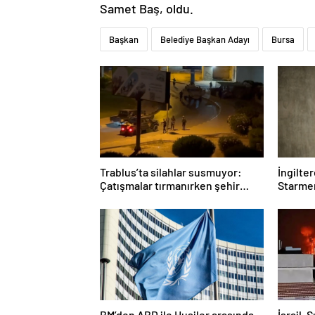
Samet Baş, oldu.
Başkan
Belediye Başkan Adayı
Bursa
Trablus’ta silahlar susmuyor:
İngilte
Çatışmalar tırmanırken şehir
Starmer
alarmda
BM’den ABD ile Husiler arasında
İsrail, 