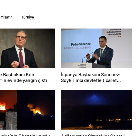
Misafir
Türkiye
re Başbakanı Keir
İspanya Başbakanı Sanchez:
’in evinde yangın çıktı
Soykırımcı devletle ticaret
yapmayız
Suriye’nin 5 kentini vurdu
Adilcevaz’da Şimşekler Geceyi