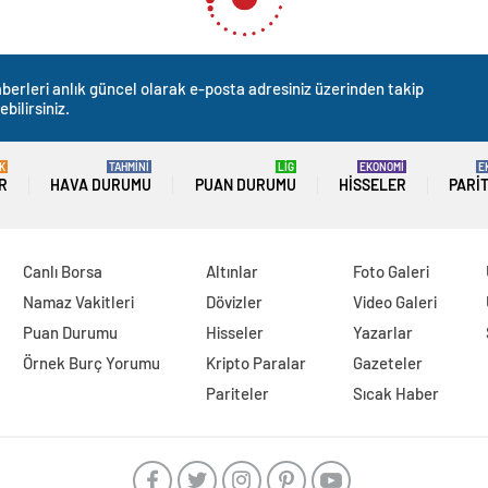
berleri anlık güncel olarak e-posta adresiniz üzerinden takip
ebilirsiniz.
K
TAHMİNİ
LİG
EKONOMİ
E
R
HAVA DURUMU
PUAN DURUMU
HISSELER
PARI
Canlı Borsa
Altınlar
Foto Galeri
Namaz Vakitleri
Dövizler
Video Galeri
Puan Durumu
Hisseler
Yazarlar
Örnek Burç Yorumu
Kripto Paralar
Gazeteler
Pariteler
Sıcak Haber