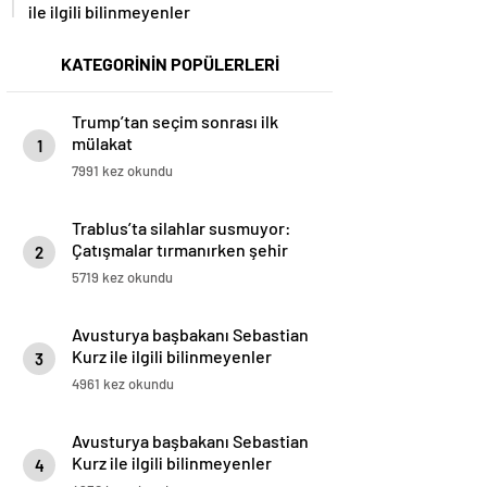
ile ilgili bilinmeyenler
KATEGORİNİN POPÜLERLERİ
Trump’tan seçim sonrası ilk
mülakat
1
7991 kez okundu
Trablus’ta silahlar susmuyor:
Çatışmalar tırmanırken şehir
2
alarmda
5719 kez okundu
Avusturya başbakanı Sebastian
Kurz ile ilgili bilinmeyenler
3
4961 kez okundu
Avusturya başbakanı Sebastian
Kurz ile ilgili bilinmeyenler
4