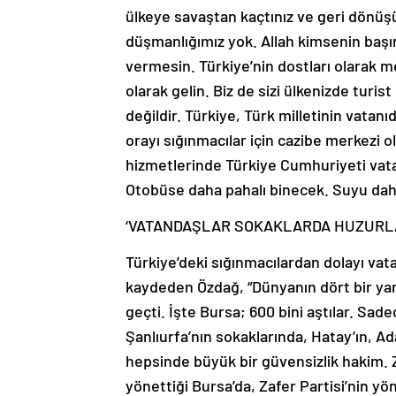
ülkeye savaştan kaçtınız ve geri dönüşün
düşmanlığımız yok. Allah kimsenin başın
vermesin. Türkiye’nin dostları olarak m
olarak gelin. Biz de sizi ülkenizde turi
değildir. Türkiye, Türk milletinin vatanı
orayı sığınmacılar için cazibe merkezi 
hizmetlerinde Türkiye Cumhuriyeti vata
Otobüse daha pahalı binecek. Suyu daha 
‘VATANDAŞLAR SOKAKLARDA HUZURL
Türkiye’deki sığınmacılardan dolayı va
kaydeden Özdağ, “Dünyanın dört bir yan
geçti. İşte Bursa; 600 bini aştılar. Sad
Şanlıurfa’nın sokaklarında, Hatay’ın, Ada
hepsinde büyük bir güvensizlik hakim. Za
yönettiği Bursa’da, Zafer Partisi’nin yön