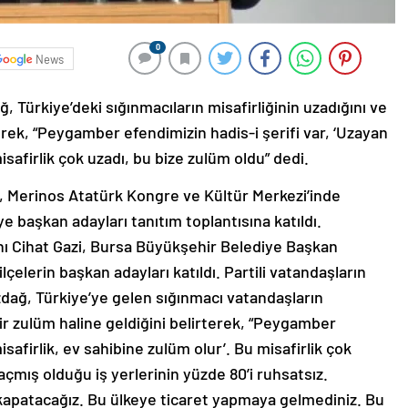
0
News
 Türkiye’deki sığınmacıların misafirliğinin uzadığını ve
ek, “Peygamber efendimizin hadis-i şerifi var, ‘Uzayan
isafirlik çok uzadı, bu bize zulüm oldu” dedi.
, Merinos Atatürk Kongre ve Kültür Merkezi’inde
iye başkan adayları tanıtım toplantısına katıldı.
anı Cihat Gazi, Bursa Büyükşehir Belediye Başkan
lçelerin başkan adayları katıldı. Partili vatandaşların
zdağ, Türkiye’ye gelen sığınmacı vatandaşların
bir zulüm haline geldiğini belirterek, “Peygamber
isafirlik, ev sahibine zulüm olur’. Bu misafirlik çok
 açmış olduğu iş yerlerinin yüzde 80’i ruhsatsız.
 kapatacağız. Bu ülkeye ticaret yapmaya gelmediniz. Bu