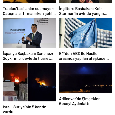
Trablus’ta silahlar susmuyor:
İngiltere Başbakanı Keir
Çatışmalar tırmanırken şehir
Starmer’in evinde yangın
alarmda
çıktı
İspanya Başbakanı Sanchez:
BM’den ABD ile Husiler
Soykırımcı devletle ticaret
arasında yapılan ateşkese
yapmayız
ilişkin değerlendirme
Adilcevaz’da Şimşekler
Geceyi Aydınlattı
İsrail, Suriye’nin 5 kentini
vurdu