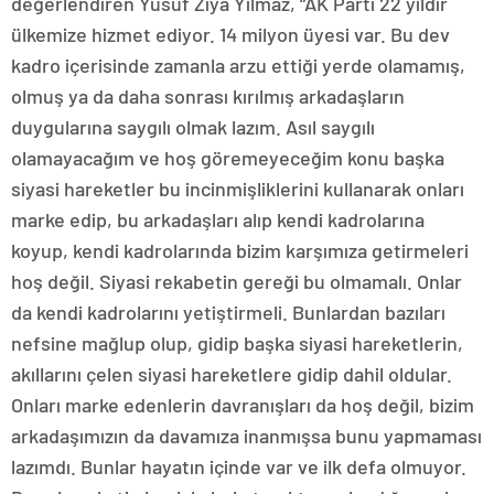
değerlendiren Yusuf Ziya Yılmaz, “AK Parti 22 yıldır
ülkemize hizmet ediyor. 14 milyon üyesi var. Bu dev
kadro içerisinde zamanla arzu ettiği yerde olamamış,
olmuş ya da daha sonrası kırılmış arkadaşların
duygularına saygılı olmak lazım. Asıl saygılı
olamayacağım ve hoş göremeyeceğim konu başka
siyasi hareketler bu incinmişliklerini kullanarak onları
marke edip, bu arkadaşları alıp kendi kadrolarına
koyup, kendi kadrolarında bizim karşımıza getirmeleri
hoş değil. Siyasi rekabetin gereği bu olmamalı. Onlar
da kendi kadrolarını yetiştirmeli. Bunlardan bazıları
nefsine mağlup olup, gidip başka siyasi hareketlerin,
akıllarını çelen siyasi hareketlere gidip dahil oldular.
Onları marke edenlerin davranışları da hoş değil, bizim
arkadaşımızın da davamıza inanmışsa bunu yapmaması
lazımdı. Bunlar hayatın içinde var ve ilk defa olmuyor.