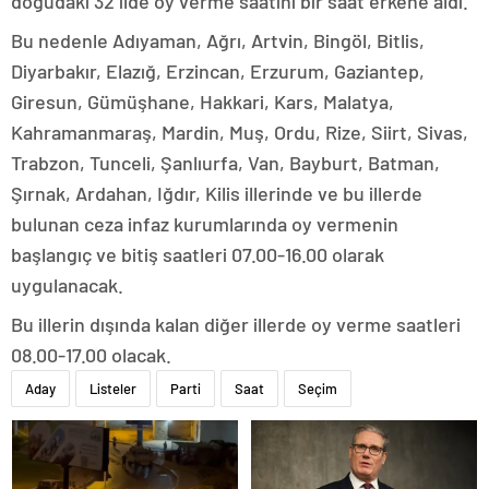
doğudaki 32 ilde oy verme saatini bir saat erkene aldı.
Bu nedenle Adıyaman, Ağrı, Artvin, Bingöl, Bitlis,
Diyarbakır, Elazığ, Erzincan, Erzurum, Gaziantep,
Giresun, Gümüşhane, Hakkari, Kars, Malatya,
Kahramanmaraş, Mardin, Muş, Ordu, Rize, Siirt, Sivas,
Trabzon, Tunceli, Şanlıurfa, Van, Bayburt, Batman,
Şırnak, Ardahan, Iğdır, Kilis illerinde ve bu illerde
bulunan ceza infaz kurumlarında oy vermenin
başlangıç ve bitiş saatleri 07.00-16.00 olarak
uygulanacak.
Bu illerin dışında kalan diğer illerde oy verme saatleri
08.00-17.00 olacak.
Aday
Listeler
Parti
Saat
Seçim