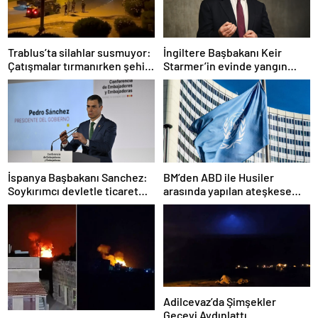
Trablus’ta silahlar susmuyor:
İngiltere Başbakanı Keir
Çatışmalar tırmanırken şehir
Starmer’in evinde yangın
alarmda
çıktı
İspanya Başbakanı Sanchez:
BM’den ABD ile Husiler
Soykırımcı devletle ticaret
arasında yapılan ateşkese
yapmayız
ilişkin değerlendirme
Adilcevaz’da Şimşekler
Geceyi Aydınlattı