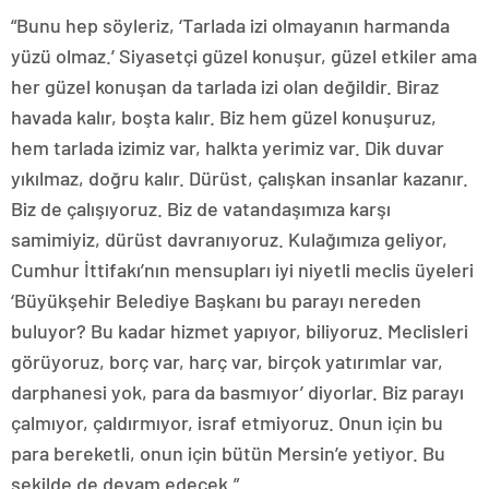
“Bunu hep söyleriz, ‘Tarlada izi olmayanın harmanda
yüzü olmaz.’ Siyasetçi güzel konuşur, güzel etkiler ama
her güzel konuşan da tarlada izi olan değildir. Biraz
havada kalır, boşta kalır. Biz hem güzel konuşuruz,
hem tarlada izimiz var, halkta yerimiz var. Dik duvar
yıkılmaz, doğru kalır. Dürüst, çalışkan insanlar kazanır.
Biz de çalışıyoruz. Biz de vatandaşımıza karşı
samimiyiz, dürüst davranıyoruz. Kulağımıza geliyor,
Cumhur İttifakı’nın mensupları iyi niyetli meclis üyeleri
‘Büyükşehir Belediye Başkanı bu parayı nereden
buluyor? Bu kadar hizmet yapıyor, biliyoruz. Meclisleri
görüyoruz, borç var, harç var, birçok yatırımlar var,
darphanesi yok, para da basmıyor’ diyorlar. Biz parayı
çalmıyor, çaldırmıyor, israf etmiyoruz. Onun için bu
para bereketli, onun için bütün Mersin’e yetiyor. Bu
şekilde de devam edecek.”