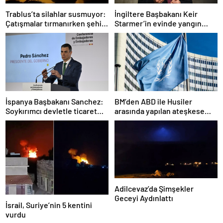
Trablus’ta silahlar susmuyor:
İngiltere Başbakanı Keir
Çatışmalar tırmanırken şehir
Starmer’in evinde yangın
alarmda
çıktı
İspanya Başbakanı Sanchez:
BM’den ABD ile Husiler
Soykırımcı devletle ticaret
arasında yapılan ateşkese
yapmayız
ilişkin değerlendirme
Adilcevaz’da Şimşekler
Geceyi Aydınlattı
İsrail, Suriye’nin 5 kentini
vurdu