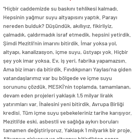
“Hiçbir caddemizde su baskını tehlikesi kalmadı.
Hepsinin yağmur suyu altyapısını yaptık. Parayı
nereden bulduk? Düşündük, akıllıyız, fikirliyiz,
çalmadık, çaldırmadık israf etmedik, hepsini yetirdik.
Şimdi Mezitli’nin imarını bitirdik. İmar yoksa yol,
altyapı, kanalizasyon, içme suyu, üstyapı yok. Hiçbir
şey yok imar yoksa. Ev, iş yeri, fabrika yapamazsın.
Ama biz imarı da bitirdik. Fındıkpınarı Yaylası’na giden
vatandaşlarımız var bu bölgede ve içme suyu
sorununu çözdük. MESKİ’nin toplamda, tamamlanan,
devam eden projeleri yaklaşık 1,5 milyar liralık
yatırımları var. İhalesini yeni bitirdik. Avrupa Birliği
kredisi. Tüm içme suyu şebekeleriniz tarihe karışıyor.
Mezitli’de eski, asbestli ve sağlığa aykırı boruları
tamamen değiştiriyoruz. Yaklaşık 1 milyarlık bir proje.
Altyapıya giriyoruz ve altyapıyı bitirdikten sonra