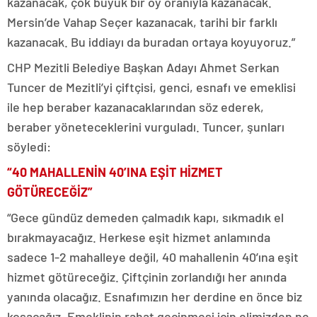
kazanacak, çok büyük bir oy oranıyla kazanacak.
Mersin’de Vahap Seçer kazanacak, tarihi bir farklı
kazanacak. Bu iddiayı da buradan ortaya koyuyoruz.”
CHP Mezitli Belediye Başkan Adayı Ahmet Serkan
Tuncer de Mezitli’yi çiftçisi, genci, esnafı ve emeklisi
ile hep beraber kazanacaklarından söz ederek,
beraber yöneteceklerini vurguladı. Tuncer, şunları
söyledi:
“40 MAHALLENİN 40’INA EŞİT HİZMET
GÖTÜRECEĞİZ”
“Gece gündüz demeden çalmadık kapı, sıkmadık el
bırakmayacağız. Herkese eşit hizmet anlamında
sadece 1-2 mahalleye değil, 40 mahallenin 40’ına eşit
hizmet götüreceğiz. Çiftçinin zorlandığı her anında
yanında olacağız. Esnafımızın her derdine en önce biz
koşacağız. Emeklinin rahat geçinmesi için elimizden ne