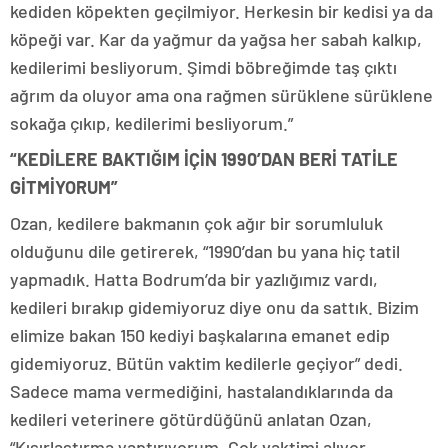
kediden köpekten geçilmiyor. Herkesin bir kedisi ya da
köpeği var. Kar da yağmur da yağsa her sabah kalkıp,
kedilerimi besliyorum. Şimdi böbreğimde taş çıktı
ağrım da oluyor ama ona rağmen sürüklene sürüklene
sokağa çıkıp, kedilerimi besliyorum.”
“KEDİLERE BAKTIĞIM İÇİN 1990’DAN BERİ TATİLE
GİTMİYORUM”
Ozan, kedilere bakmanın çok ağır bir sorumluluk
olduğunu dile getirerek, “1990’dan bu yana hiç tatil
yapmadık. Hatta Bodrum’da bir yazlığımız vardı,
kedileri bırakıp gidemiyoruz diye onu da sattık. Bizim
elimize bakan 150 kediyi başkalarına emanet edip
gidemiyoruz. Bütün vaktim kedilerle geçiyor” dedi.
Sadece mama vermediğini, hastalandıklarında da
kedileri veterinere götürdüğünü anlatan Ozan,
“Kısırlaştırma yaptırıyorum. Çok vaktimi alıyor