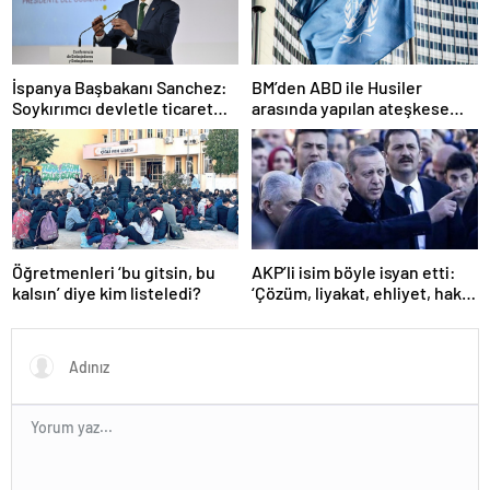
İspanya Başbakanı Sanchez:
BM’den ABD ile Husiler
Soykırımcı devletle ticaret
arasında yapılan ateşkese
yapmayız
ilişkin değerlendirme
Öğretmenleri ‘bu gitsin, bu
AKP’li isim böyle isyan etti:
kalsın’ diye kim listeledi?
‘Çözüm, liyakat, ehliyet, hak,
adalet’