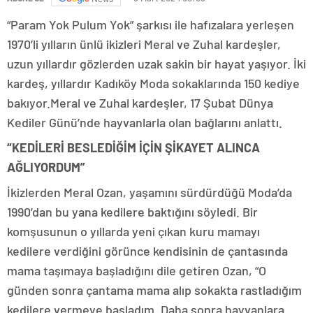
“Param Yok Pulum Yok” şarkısı ile hafızalara yerleşen
1970’li yılların ünlü ikizleri Meral ve Zuhal kardeşler,
uzun yıllardır gözlerden uzak sakin bir hayat yaşıyor. İki
kardeş, yıllardır Kadıköy Moda sokaklarında 150 kediye
bakıyor.Meral ve Zuhal kardeşler, 17 Şubat Dünya
Kediler Günü’nde hayvanlarla olan bağlarını anlattı.
“KEDİLERİ BESLEDİĞİM İÇİN ŞİKAYET ALINCA
AĞLIYORDUM”
İkizlerden Meral Ozan, yaşamını sürdürdüğü Moda’da
1990’dan bu yana kedilere baktığını söyledi. Bir
komşusunun o yıllarda yeni çıkan kuru mamayı
kedilere verdiğini görünce kendisinin de çantasında
mama taşımaya başladığını dile getiren Ozan, “O
günden sonra çantama mama alıp sokakta rastladığım
kedilere vermeye başladım. Daha sonra hayvanlara