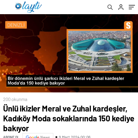
200 okunma
Ünlü ikizler Meral ve Zuhal kardeşler,
Kadıköy Moda sokaklarında 150 kediye
bakıyor
9 Mart 2024 00:06
ABONE OL
News