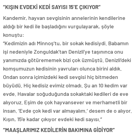
“KIŞIN EVDEKİ KEDİ SAYISI 15’E ÇIKIYOR”
Kandemir, hayvan sevgisinin annelerinin kendilerine
aldığı bir kedi ile başladığını vurgulayarak, şöyle
konuştu:
“Kedimizin adı Minnoş’tu, bir sokak kedisiydi. Babamın
işi nedeniyle Zonguldak’tan Denizli’ye taşınınca onu
yanımızda götürememek bizi çok üzmüştü. Denizli’deki
komşumuzun kedisinin yavruları olunca birini aldık.
Ondan sonra içimizdeki kedi sevgisi hiç bitmeden
büyüdü. Hiç kedisiz evimiz olmadı. Şu an 10 kedim var
evde. Havalar soğuduğunda sokaktaki kedileri de eve
alıyoruz. Eşim de çok hayvansever ve merhametli bir
insan. ‘Evde çok kedi var almayalım.’ desem de o alıyor.
Kışın, 15’e kadar çıkıyor evdeki kedi sayısı.”
“MAAŞLARIMIZ KEDİLERİN BAKIMINA GİDİYOR”