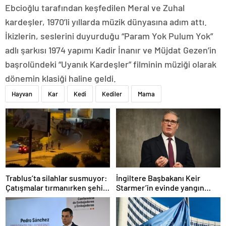
Ebcioğlu tarafından keşfedilen Meral ve Zuhal
kardeşler, 1970’li yıllarda müzik dünyasına adım attı.
İkizlerin, seslerini duyurduğu “Param Yok Pulum Yok”
adlı şarkısı 1974 yapımı Kadir İnanır ve Müjdat Gezen’in
başrolündeki “Uyanık Kardeşler” filminin müziği olarak
dönemin klasiği haline geldi.
Hayvan
Kar
Kedi
Kediler
Mama
Trablus’ta silahlar susmuyor:
İngiltere Başbakanı Keir
Çatışmalar tırmanırken şehir
Starmer’in evinde yangın
alarmda
çıktı