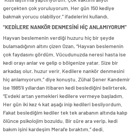
gerçekten çok yoruluyorum. Her gün 150 kediye
bakmak yorucu olabiliyor.” ifadelerini kullandı.
“KEDİLERE NANKÖR DENMESİNİ HİÇ ANLAMIYORUM”
Hayvan beslemenin verdiği huzuru hiç bir şeyde
bulamadığının altını çizen Ozan, “Hayvan beslemenin
çok faydasını gördüm. Vücudunuzda neresi hasta ise
kedi orayı anlar ve gelip o bölgenize yatar. Size bir
arkadaş olur, huzur verir. Kedilere nankör denmesini
hiç anlamıyorum.” diye konuştu. Zühal Şener Kandemir
ise 1985’li yıllardan itibaren kedi beslediğini belirterek,
“Evdeki artan yemekleri kedilere vermeye başladım.
Her gün iki kez 4 kat aşağı inip kedileri besliyordum.
Fakat beslediğim kediler tek tek arabanın altında kalıp
ölünce psikolojim bozuldu. Bir süre ara verip, kedi
bakım işini kardeşim Meral’e bıraktım.” dedi.