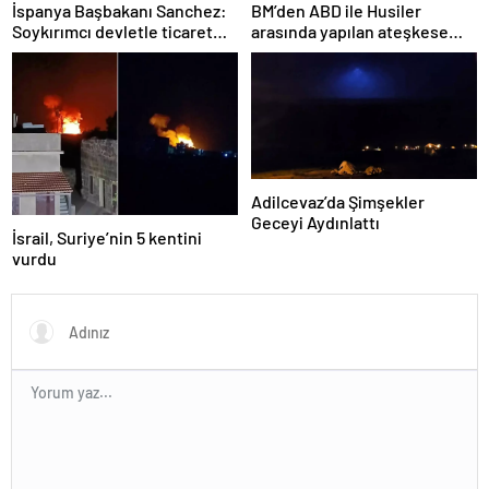
İspanya Başbakanı Sanchez:
BM’den ABD ile Husiler
Soykırımcı devletle ticaret
arasında yapılan ateşkese
yapmayız
ilişkin değerlendirme
Adilcevaz’da Şimşekler
Geceyi Aydınlattı
İsrail, Suriye’nin 5 kentini
vurdu