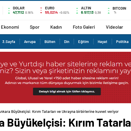
DOLAR
EURO
ALTIN
BITCOIN
47,7112
55,0214
6.517,13
%
0.16%
-0.02%
0,38
Ekonomi
Spor
Kadın
Foto Galeri
Videolar
3.Sayfa
Avrupa
Bülten
Din
Eğitim
Hayat
Politika
nkara Büyükelçisi: Kırım Tatarları ve Ukrayna birbirlerine kuvvet veriyor
 Büyükelçisi: Kırım Tatarla