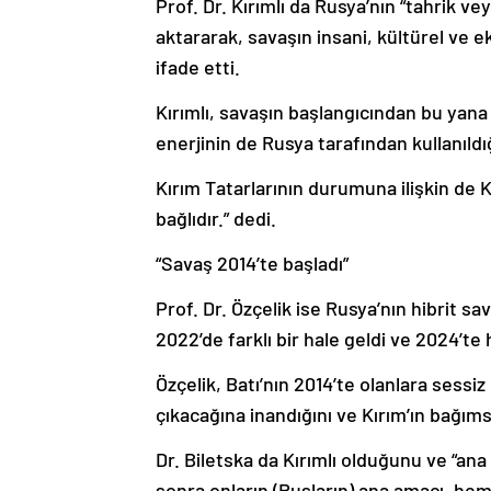
Prof. Dr. Kırımlı da Rusya’nın “tahrik v
aktararak, savaşın insani, kültürel ve
ifade etti.
Kırımlı, savaşın başlangıcından bu yan
enerjinin de Rusya tarafından kullanıld
Kırım Tatarlarının durumuna ilişkin de K
bağlıdır.” dedi.
“Savaş 2014’te başladı”
Prof. Dr. Özçelik ise Rusya’nın hibrit 
2022’de farklı bir hale geldi ve 2024’te
Özçelik, Batı’nın 2014’te olanlara sessi
çıkacağına inandığını ve Kırım’ın bağıms
Dr. Biletska da Kırımlı olduğunu ve “ana 
sonra onların (Rusların) ana amacı, hem