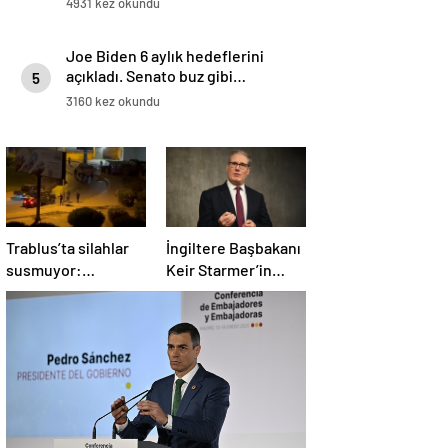
4931 kez okundu
Joe Biden 6 aylık hedeflerini
açıkladı. Senato buz gibi…
5
3160 kez okundu
Trablus’ta silahlar
İngiltere Başbakanı
susmuyor:
Keir Starmer’in
Çatışmalar
evinde yangın çıktı
tırmanırken şehir
alarmda