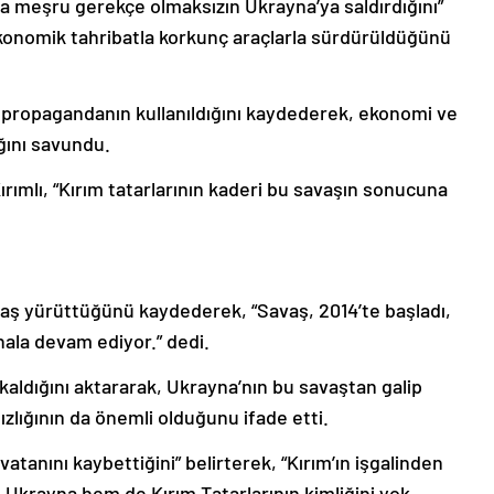
eya meşru gerekçe olmaksızın Ukrayna’ya saldırdığını”
 ekonomik tahribatla korkunç araçlarla sürdürüldüğünü
a propagandanın kullanıldığını kaydederek, ekonomi ve
ığını savundu.
ırımlı, “Kırım tatarlarının kaderi bu savaşın sonucuna
savaş yürüttüğünü kaydederek, “Savaş, 2014’te başladı,
 hala devam ediyor.” dedi.
z kaldığını aktararak, Ukrayna’nın bu savaştan galip
ızlığının da önemli olduğunu ifade etti.
vatanını kaybettiğini” belirterek, “Kırım’ın işgalinden
 Ukrayna hem de Kırım Tatarlarının kimliğini yok