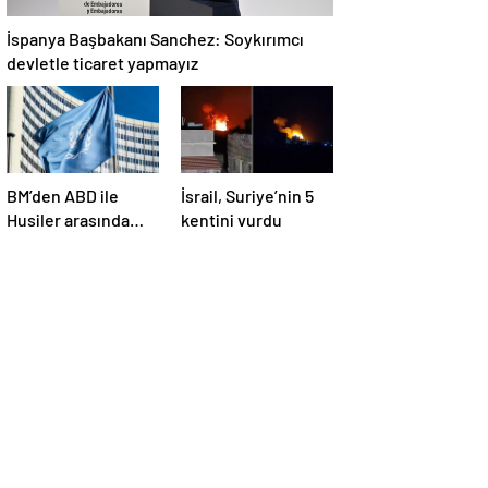
İspanya Başbakanı Sanchez: Soykırımcı
devletle ticaret yapmayız
BM’den ABD ile
İsrail, Suriye’nin 5
Husiler arasında
kentini vurdu
yapılan ateşkese
ilişkin
değerlendirme