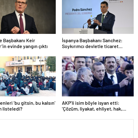
re Başbakanı Keir
İspanya Başbakanı Sanchez:
’in evinde yangın çıktı
Soykırımcı devletle ticaret
yapmayız
nleri ‘bu gitsin, bu kalsın’
AKP’li isim böyle isyan etti:
m listeledi?
‘Çözüm, liyakat, ehliyet, hak,
adalet’