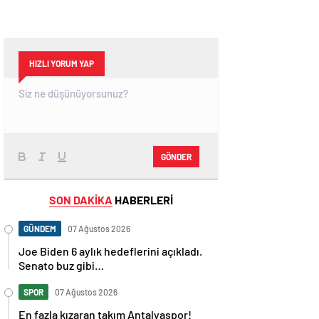
HIZLI YORUM YAP
GÖNDER
SON DAKİKA
HABERLERİ
GÜNDEM
07 Ağustos 2026
Joe Biden 6 aylık hedeflerini açıkladı.
Senato buz gibi…
SPOR
07 Ağustos 2026
En fazla kızaran takım Antalyaspor!