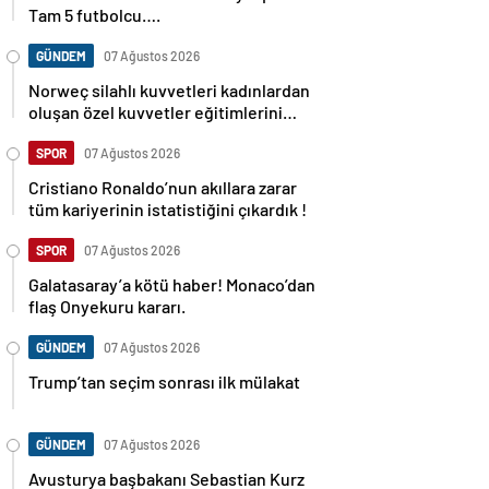
Tam 5 futbolcu….
GÜNDEM
07 Ağustos 2026
Norweç silahlı kuvvetleri kadınlardan
oluşan özel kuvvetler eğitimlerini
başlattı.
SPOR
07 Ağustos 2026
Cristiano Ronaldo’nun akıllara zarar
tüm kariyerinin istatistiğini çıkardık !
SPOR
07 Ağustos 2026
Galatasaray’a kötü haber! Monaco’dan
flaş Onyekuru kararı.
GÜNDEM
07 Ağustos 2026
Trump’tan seçim sonrası ilk mülakat
GÜNDEM
07 Ağustos 2026
Avusturya başbakanı Sebastian Kurz