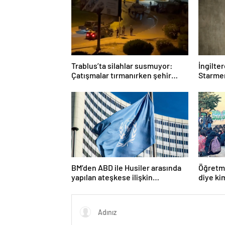
Trablus’ta silahlar susmuyor:
İngilte
Çatışmalar tırmanırken şehir
Starmer
alarmda
BM’den ABD ile Husiler arasında
Öğretme
yapılan ateşkese ilişkin
diye ki
değerlendirme