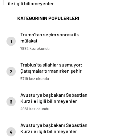
ile ilgili bilinmeyenler
KATEGORİNİN POPÜLERLERİ
Trump’tan seçim sonrası ilk
mülakat
1
7992 kez okundu
Trablus’ta silahlar susmuyor:
Çatışmalar tırmanırken şehir
2
alarmda
5719 kez okundu
Avusturya başbakanı Sebastian
Kurz ile ilgili bilinmeyenler
3
4961 kez okundu
Avusturya başbakanı Sebastian
Kurz ile ilgili bilinmeyenler
4