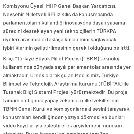
Komisyonu Üyesi, MHP Genel Başkan Yardımcısı,
Nevşehir Milletvekili Filiz Kılıç da konuşmasında
parlamentoların kullandığı inovasyona dayalı yasama
sürecini destekleyen yeni teknolojilerin TÜRKPA
üyeleri arasında ortaklaşa kullanımını sağlayacak
işbirliklerinin geliştirilmesinin gerekli olduğunu belirtti.
Kılıç, “Türkiye Büyük Millet Meclisi (TBMM) teknoloji
kullanımında dünyada sayılı parlamentolar arasında yer
almaktadır. Örnek olarak şu an Meclisimiz, Türkiye
Bilimsel ve Teknolojik Araştırma Kurumu (TÜBİTAK) ile
Tutanak Bilgi Sistemi Projesi yürütmektedir. Bu proje
tamamlandığında yapay zekanın, milletvekillerinin
TBMM Genel Kurul ve komisyonlardaki sesini tanıyarak,
konuşmaları kendiliğinden yazıya dökmesi ve bunları
video kayıtlarıyla eşleştirerek arşivlemesi mümkün
olacaktır. Bu ve benzeri çalışmalarda tecrübe