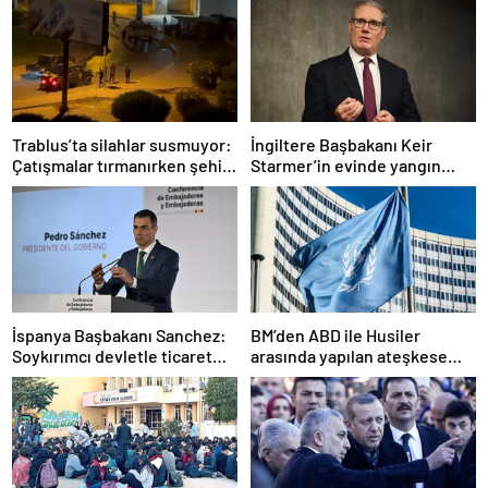
Trablus’ta silahlar susmuyor:
İngiltere Başbakanı Keir
Çatışmalar tırmanırken şehir
Starmer’in evinde yangın
alarmda
çıktı
İspanya Başbakanı Sanchez:
BM’den ABD ile Husiler
Soykırımcı devletle ticaret
arasında yapılan ateşkese
yapmayız
ilişkin değerlendirme