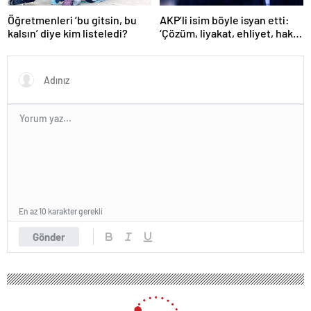
Öğretmenleri ‘bu gitsin, bu
AKP’li isim böyle isyan etti:
kalsın’ diye kim listeledi?
‘Çözüm, liyakat, ehliyet, hak,
adalet’
En az 10 karakter gerekli
Gönder