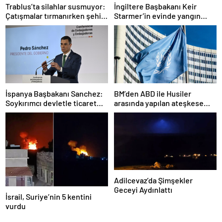
Trablus’ta silahlar susmuyor:
İngiltere Başbakanı Keir
Çatışmalar tırmanırken şehir
Starmer’in evinde yangın
alarmda
çıktı
İspanya Başbakanı Sanchez:
BM’den ABD ile Husiler
Soykırımcı devletle ticaret
arasında yapılan ateşkese
yapmayız
ilişkin değerlendirme
Adilcevaz’da Şimşekler
Geceyi Aydınlattı
İsrail, Suriye’nin 5 kentini
vurdu