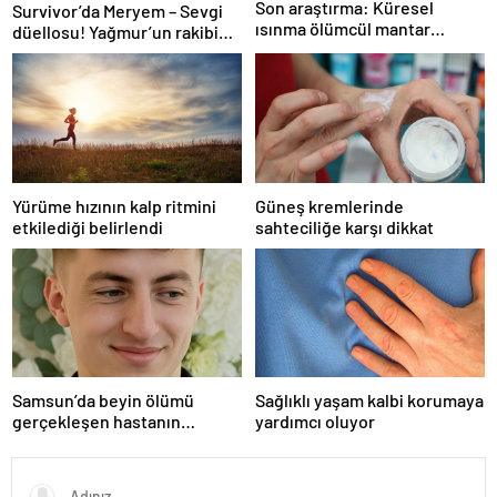
Son araştırma: Küresel
Survivor’da Meryem – Sevgi
ısınma ölümcül mantar
düellosu! Yağmur’un rakibi
hastalığını yayabilir
belli oldu
Yürüme hızının kalp ritmini
Güneş kremlerinde
etkilediği belirlendi
sahteciliğe karşı dikkat
Samsun’da beyin ölümü
Sağlıklı yaşam kalbi korumaya
gerçekleşen hastanın
yardımcı oluyor
organları bağışlandı