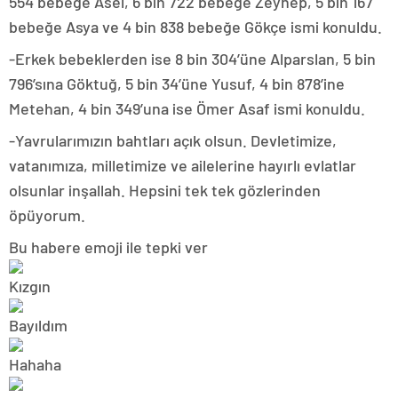
554 bebeğe Asel, 6 bin 722 bebeğe Zeynep, 5 bin 167
bebeğe Asya ve 4 bin 838 bebeğe Gökçe ismi konuldu.
-Erkek bebeklerden ise 8 bin 304’üne Alparslan, 5 bin
796’sına Göktuğ, 5 bin 34’üne Yusuf, 4 bin 878’ine
Metehan, 4 bin 349’una ise Ömer Asaf ismi konuldu.
-Yavrularımızın bahtları açık olsun. Devletimize,
vatanımıza, milletimize ve ailelerine hayırlı evlatlar
olsunlar inşallah. Hepsini tek tek gözlerinden
öpüyorum.
Bu habere emoji ile tepki ver