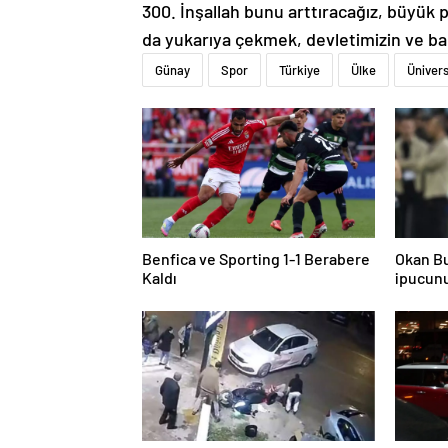
300. İnşallah bunu arttıracağız, büyük 
da yukarıya çekmek, devletimizin ve baka
Günay
Spor
Türkiye
Ülke
Ünivers
Benfica ve Sporting 1-1 Berabere
Okan Bu
Kaldı
ipucunu
de 4