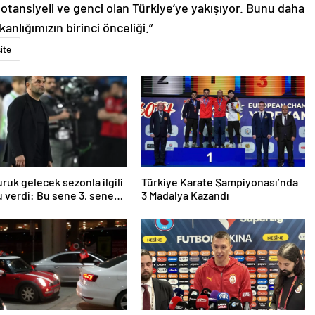
potansiyeli ve genci olan Türkiye’ye yakışıyor. Bunu daha
nlığımızın birinci önceliği.”
ite
ruk gelecek sezonla ilgili
Türkiye Karate Şampiyonası’nda
 verdi: Bu sene 3, seneye
3 Madalya Kazandı