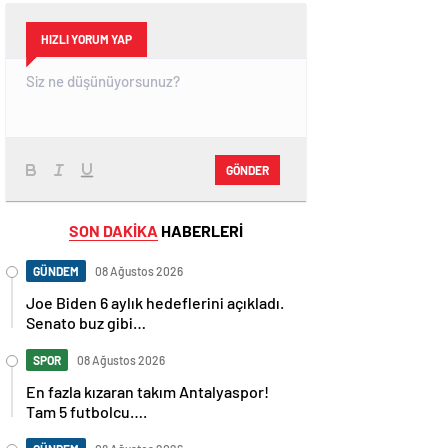
HIZLI YORUM YAP
GÖNDER
SON DAKİKA
HABERLERİ
GÜNDEM
08 Ağustos 2026
Joe Biden 6 aylık hedeflerini açıkladı.
Senato buz gibi…
SPOR
08 Ağustos 2026
En fazla kızaran takım Antalyaspor!
Tam 5 futbolcu….