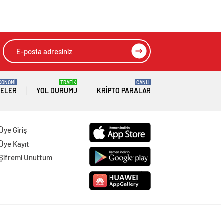
KONOMİ
TRAFİK
CANLI
TELER
YOL DURUMU
KRIPTO PARALAR
Üye Giriş
Üye Kayıt
Şifremi Unuttum