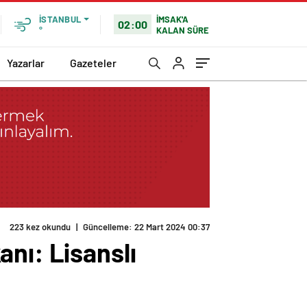
İMSAK'A
İSTANBUL
02:00
KALAN SÜRE
°
Yazarlar
Gazeteler
223 kez okundu
|
Güncelleme: 22 Mart 2024 00:37
nı: Lisanslı