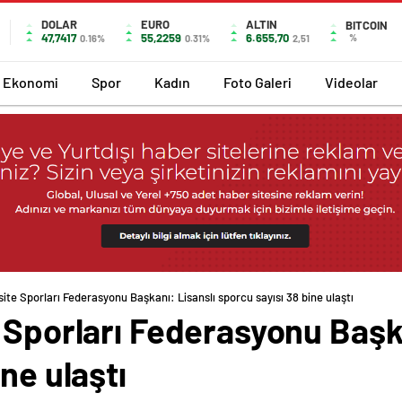
DOLAR
EURO
ALTIN
BITCOIN
47,7417
55,2259
6.655,70
%
0.16%
0.31%
2,51
Ekonomi
Spor
Kadın
Foto Galeri
Videolar
site Sporları Federasyonu Başkanı: Lisanslı sporcu sayısı 38 bine ulaştı
 Sporları Federasyonu Başka
ne ulaştı