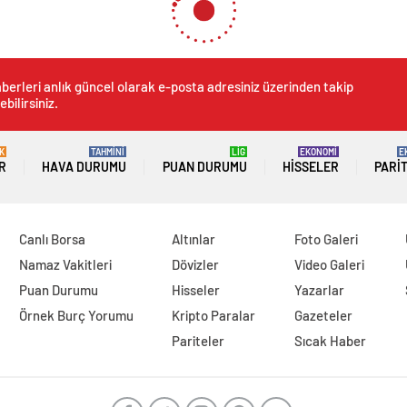
berleri anlık güncel olarak e-posta adresiniz üzerinden takip
ebilirsiniz.
K
TAHMİNİ
LİG
EKONOMİ
E
R
HAVA DURUMU
PUAN DURUMU
HISSELER
PARI
Canlı Borsa
Altınlar
Foto Galeri
Namaz Vakitleri
Dövizler
Video Galeri
Puan Durumu
Hisseler
Yazarlar
Örnek Burç Yorumu
Kripto Paralar
Gazeteler
Pariteler
Sıcak Haber