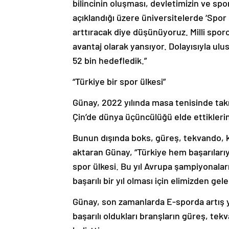
bilincinin oluşması, devletimizin ve sp
açıklandığı üzere üniversitelerde ‘Spor
arttıracak diye düşünüyoruz. Milli spor
avantaj olarak yansıyor. Dolayısıyla ulu
52 bin hedefledik.”
“Türkiye bir spor ülkesi”
Günay, 2022 yılında masa tenisinde tak
Çin’de dünya üçüncülüğü elde ettiklerin
Bunun dışında boks, güreş, tekvando, ka
aktaran Günay, “Türkiye hem başarıları
spor ülkesi. Bu yıl Avrupa şampiyonalar
başarılı bir yıl olması için elimizden ge
Günay, son zamanlarda E-sporda artış y
başarılı oldukları branşların güreş, te