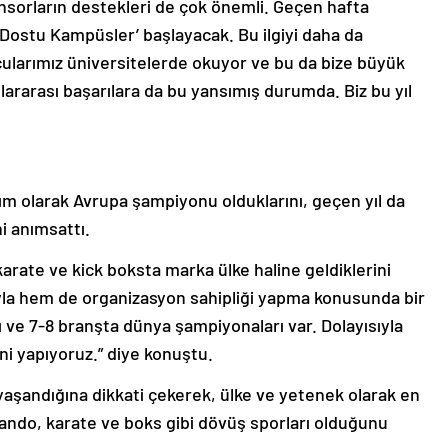
onsorların destekleri de çok önemli. Geçen hafta
 Dostu Kampüsler’ başlayacak. Bu ilgiyi daha da
cularımız üniversitelerde okuyor ve bu da bize büyük
slararası başarılara da bu yansımış durumda. Biz bu yıl
ım olarak Avrupa şampiyonu olduklarını, geçen yıl da
i anımsattı.
rate ve kick boksta marka ülke haline geldiklerini
yla hem de organizasyon sahipliği yapma konusunda bir
ı ve 7-8 branşta dünya şampiyonaları var. Dolayısıyla
leni yapıyoruz.” diye konuştu.
aşandığına dikkati çekerek, ülke ve yetenek olarak en
kvando, karate ve boks gibi dövüş sporları olduğunu