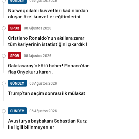
GÜNDEM
08 Ağustos 2026
Norweç silahlı kuvvetleri kadınlardan
oluşan özel kuvvetler eğitimlerini
başlattı.
SPOR
08 Ağustos 2026
Cristiano Ronaldo’nun akıllara zarar
tüm kariyerinin istatistiğini çıkardık !
SPOR
08 Ağustos 2026
Galatasaray’a kötü haber! Monaco’dan
flaş Onyekuru kararı.
GÜNDEM
08 Ağustos 2026
Trump’tan seçim sonrası ilk mülakat
GÜNDEM
08 Ağustos 2026
Avusturya başbakanı Sebastian Kurz
ile ilgili bilinmeyenler