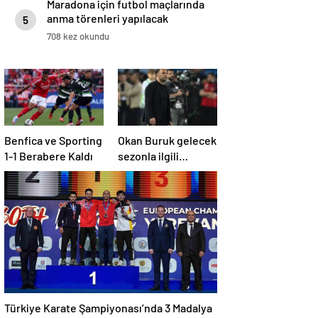
Maradona için futbol maçlarında
anma törenleri yapılacak
5
708 kez okundu
Benfica ve Sporting
Okan Buruk gelecek
1-1 Berabere Kaldı
sezonla ilgili
ipucunu verdi: Bu
sene 3, seneye de 4
Türkiye Karate Şampiyonası’nda 3 Madalya