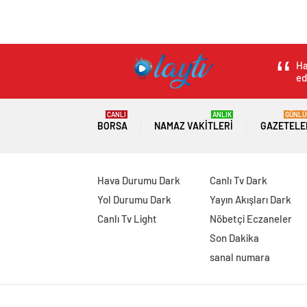
Ha
ed
CANLI
ANLIK
GÜNLÜ
BORSA
NAMAZ VAKITLERI
GAZETELE
Hava Durumu Dark
Canlı Tv Dark
Yol Durumu Dark
Yayın Akışları Dark
Canlı Tv Light
Nöbetçi Eczaneler
Son Dakika
sanal numara