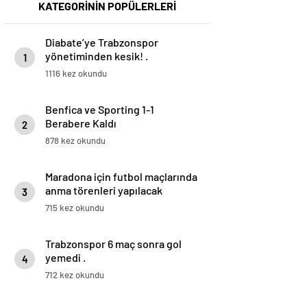
KATEGORİNİN POPÜLERLERİ
Diabate’ye Trabzonspor
yönetiminden kesik! .
1
1116 kez okundu
Benfica ve Sporting 1-1
Berabere Kaldı
2
878 kez okundu
Maradona için futbol maçlarında
anma törenleri yapılacak
3
715 kez okundu
Trabzonspor 6 maç sonra gol
yemedi .
4
712 kez okundu