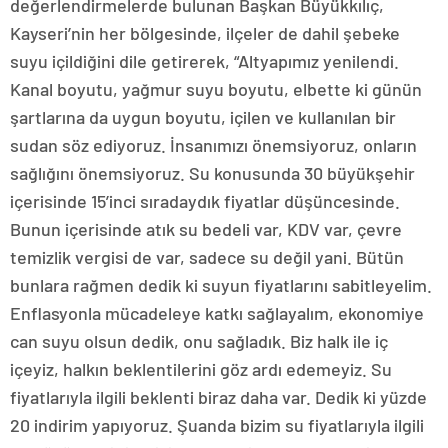
değerlendirmelerde bulunan Başkan Büyükkılıç,
Kayseri’nin her bölgesinde, ilçeler de dahil şebeke
suyu içildiğini dile getirerek, “Altyapımız yenilendi.
Kanal boyutu, yağmur suyu boyutu, elbette ki günün
şartlarına da uygun boyutu, içilen ve kullanılan bir
sudan söz ediyoruz. İnsanımızı önemsiyoruz, onların
sağlığını önemsiyoruz. Su konusunda 30 büyükşehir
içerisinde 15’inci sıradaydık fiyatlar düşüncesinde.
Bunun içerisinde atık su bedeli var, KDV var, çevre
temizlik vergisi de var, sadece su değil yani. Bütün
bunlara rağmen dedik ki suyun fiyatlarını sabitleyelim.
Enflasyonla mücadeleye katkı sağlayalım, ekonomiye
can suyu olsun dedik, onu sağladık. Biz halk ile iç
içeyiz, halkın beklentilerini göz ardı edemeyiz. Su
fiyatlarıyla ilgili beklenti biraz daha var. Dedik ki yüzde
20 indirim yapıyoruz. Şuanda bizim su fiyatlarıyla ilgili