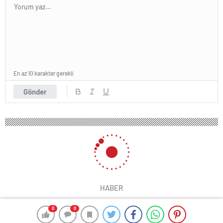
En az 10 karakter gerekli
Gönder
0
0
0
0