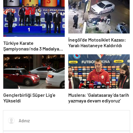
İnegöl’de Motosiklet Kazası:
Türkiye Karate
Yaralı Hastaneye Kaldırıldı
Şampiyonası’nda 3 Madalya
Kazandı
Gençlerbirliği Süper Lig’e
Muslera: ‘Galatasaray’da tarih
Yükseldi
yazmaya devam ediyoruz’