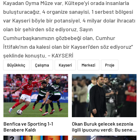
Kayadan Oyma Müze var. Kültepe’yi orada insanlarla
buluşturacağız. 4 organize sanayisi, 1 serbest bölgesi
var Kayseri böyle bir potansiyel. 4 milyar dolar ihracatı
olan bir şehirden söz ediyoruz. Sayın
Cumhurbaşkanımızın gözbebeği olan, Cumhur
İttifakı’nın da kalesi olan bir Kayseri’den söz ediyoruz”
şeklinde konuştu. – KAYSERİ
Büyükkılıç
Çalışma
Kayseri
Merkezi
Proje
Benfica ve Sporting 1-1
Okan Buruk gelecek sezonla
Berabere Kaldı
ilgili ipucunu verdi: Bu sene
3, seneye de 4