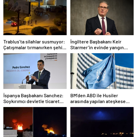
Trablus’ta silahlar susmuyor:
İngiltere Başbakanı Keir
Çatışmalar tırmanırken şehir
Starmer’in evinde yangın
alarmda
çıktı
İspanya Başbakanı Sanchez:
BM’den ABD ile Husiler
Soykırımcı devletle ticaret
arasında yapılan ateşkese
yapmayız
ilişkin değerlendirme