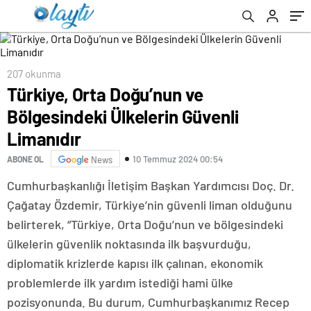
Mustafa Köleoğlu’nun Seçim Koordinasyon
Merkezi açılışını yaptı
207 okunma
Türkiye, Orta Doğu’nun ve
Bölgesindeki Ülkelerin Güvenli
Limanıdır
10 Temmuz 2024 00:54
ABONE OL
News
Cumhurbaşkanlığı İletişim Başkan Yardımcısı Doç. Dr.
Çağatay Özdemir, Türkiye’nin güvenli liman olduğunu
belirterek, “Türkiye, Orta Doğu’nun ve bölgesindeki
ülkelerin güvenlik noktasında ilk başvurduğu,
diplomatik krizlerde kapısı ilk çalınan, ekonomik
problemlerde ilk yardım istediği hami ülke
pozisyonunda. Bu durum, Cumhurbaşkanımız Recep