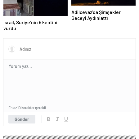
Adilcevaz’da Şimşekler
Geceyi Aydınlattı
İsrail, Suriye’nin 5 kentini
vurdu
En az 10 karakter gerekli
Gönder