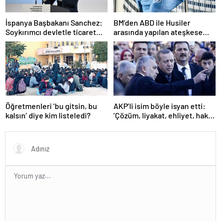
İspanya Başbakanı Sanchez:
BM’den ABD ile Husiler
Soykırımcı devletle ticaret
arasında yapılan ateşkese
yapmayız
ilişkin değerlendirme
Öğretmenleri ‘bu gitsin, bu
AKP’li isim böyle isyan etti:
kalsın’ diye kim listeledi?
‘Çözüm, liyakat, ehliyet, hak,
adalet’