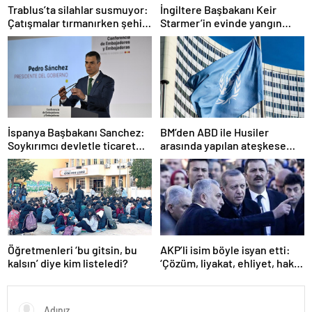
Trablus’ta silahlar susmuyor:
İngiltere Başbakanı Keir
Çatışmalar tırmanırken şehir
Starmer’in evinde yangın
alarmda
çıktı
İspanya Başbakanı Sanchez:
BM’den ABD ile Husiler
Soykırımcı devletle ticaret
arasında yapılan ateşkese
yapmayız
ilişkin değerlendirme
Öğretmenleri ‘bu gitsin, bu
AKP’li isim böyle isyan etti:
kalsın’ diye kim listeledi?
‘Çözüm, liyakat, ehliyet, hak,
adalet’