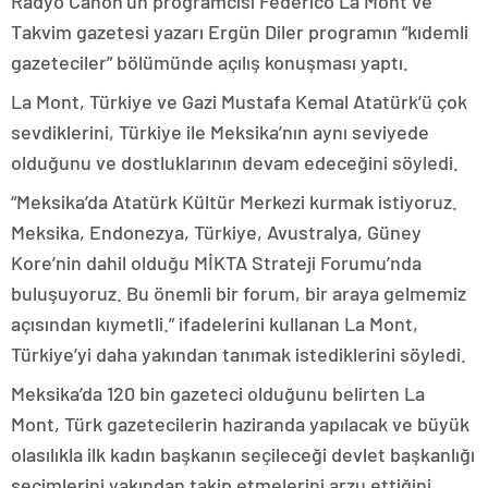
Radyo Canon’un programcısı Federico La Mont ve
Takvim gazetesi yazarı Ergün Diler programın “kıdemli
gazeteciler” bölümünde açılış konuşması yaptı.
La Mont, Türkiye ve Gazi Mustafa Kemal Atatürk’ü çok
sevdiklerini, Türkiye ile Meksika’nın aynı seviyede
olduğunu ve dostluklarının devam edeceğini söyledi.
“Meksika’da Atatürk Kültür Merkezi kurmak istiyoruz.
Meksika, Endonezya, Türkiye, Avustralya, Güney
Kore’nin dahil olduğu MİKTA Strateji Forumu’nda
buluşuyoruz. Bu önemli bir forum, bir araya gelmemiz
açısından kıymetli.” ifadelerini kullanan La Mont,
Türkiye’yi daha yakından tanımak istediklerini söyledi.
Meksika’da 120 bin gazeteci olduğunu belirten La
Mont, Türk gazetecilerin haziranda yapılacak ve büyük
olasılıkla ilk kadın başkanın seçileceği devlet başkanlığı
seçimlerini yakından takip etmelerini arzu ettiğini