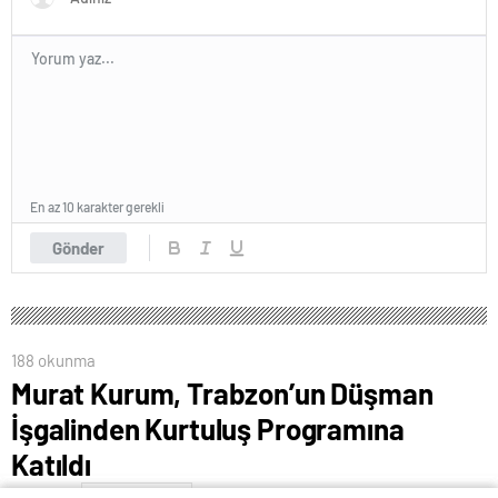
En az 10 karakter gerekli
Gönder
188 okunma
Murat Kurum, Trabzon’un Düşman
İşgalinden Kurtuluş Programına
Katıldı
5 Mayıs 2024 00:57
ABONE OL
News