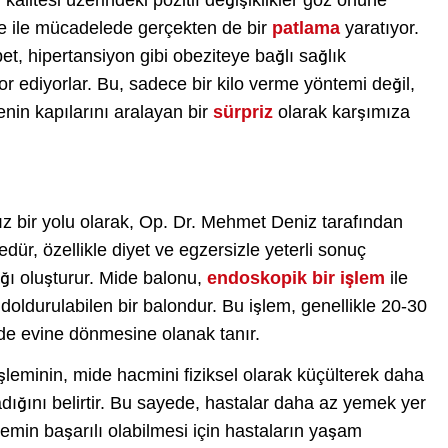
kalitesi üzerindeki pozitif değişiklikler göz önüne
te ile mücadelede gerçekten de bir
patlama
yaratıyor.
bet, hipertansiyon gibi obeziteye bağlı sağlık
r ediyorlar. Bu, sadece bir kilo verme yöntemi değil,
nin kapılarını aralayan bir
sürpriz
olarak karşımıza
ız bir yolu olarak, Op. Dr. Mehmet Deniz tarafından
edür, özellikle diyet ve egzersizle yeterli sonuç
ğı oluşturur. Mide balonu,
endoskopik bir işlem
ile
 doldurulabilen bir balondur. Bu işlem, genellikle 20-30
nde evine dönmesine olanak tanır.
şleminin, mide hacmini fiziksel olarak küçülterek daha
dığını belirtir. Bu sayede, hastalar daha az yemek yer
emin başarılı olabilmesi için hastaların yaşam