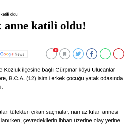
atili oldu!
 anne katili oldu!
0
News
 Kozluk ilçesine bağlı Gürpınar köyü Ulucanlar
e, B.C.A. (12) isimli erkek çocuğu yatak odasında
ı.
lan tüfekten çıkan saçmalar, namaz kılan annesi
alanırken, çevredekilerin ihbarı üzerine olay yerine
.