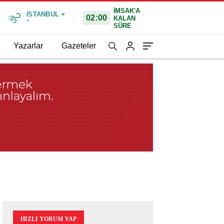
İMSAK'A
İSTANBUL
02:00
KALAN
°
SÜRE
Yazarlar
Gazeteler
HIZLI YORUM YAP