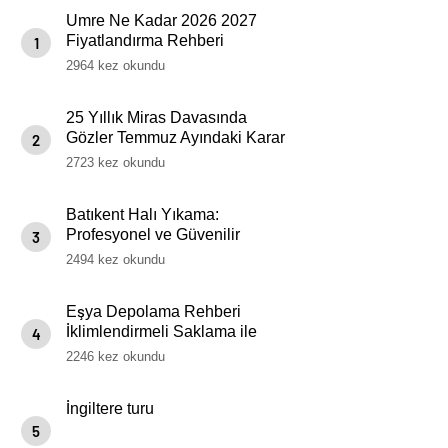
Umre Ne Kadar 2026 2027
Fiyatlandırma Rehberi
1
2964 kez okundu
25 Yıllık Miras Davasında
Gözler Temmuz Ayındaki Karar
2
Duruşmasına Çevrildi
2723 kez okundu
Batıkent Halı Yıkama:
Profesyonel ve Güvenilir
3
Hizmetler
2494 kez okundu
Eşya Depolama Rehberi
İklimlendirmeli Saklama ile
4
Güvenli Kullanım
2246 kez okundu
İngiltere turu
5