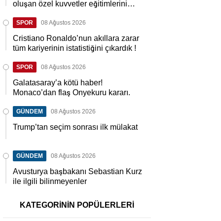
oluşan özel kuvvetler eğitimlerini
başlattı.
SPOR
08 Ağustos 2026
Cristiano Ronaldo’nun akıllara zarar
tüm kariyerinin istatistiğini çıkardık !
SPOR
08 Ağustos 2026
Galatasaray’a kötü haber!
Monaco’dan flaş Onyekuru kararı.
GÜNDEM
08 Ağustos 2026
Trump’tan seçim sonrası ilk mülakat
GÜNDEM
08 Ağustos 2026
Avusturya başbakanı Sebastian Kurz
ile ilgili bilinmeyenler
KATEGORİNİN POPÜLERLERİ