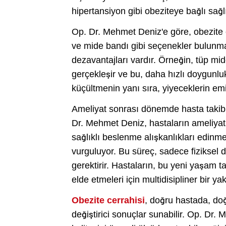
hipertansiyon gibi obeziteye bağlı sağlı
Op. Dr. Mehmet Deniz'e göre, obezite c
ve mide bandı gibi seçenekler bulunmak
dezavantajları vardır. Örneğin, tüp mi
gerçekleşir ve bu, daha hızlı doygunlu
küçültmenin yanı sıra, yiyeceklerin emi
Ameliyat sonrası dönemde hasta takibi 
Dr. Mehmet Deniz, hastaların ameliyat
sağlıklı beslenme alışkanlıkları edinmele
vurguluyor. Bu süreç, sadece fiziksel 
gerektirir. Hastaların, bu yeni yaşam ta
elde etmeleri için multidisipliner bir yak
Obezite cerrahisi
, doğru hastada, do
değiştirici sonuçlar sunabilir. Op. Dr.