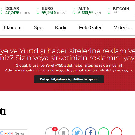
DOLAR
EURO
ALTIN
BITCOIN
47,7436
55,2510
6.660,55
%
0.18%
0.32%
2,59
Ekonomi
Spor
Kadın
Foto Galeri
Videolar
tı
0
News