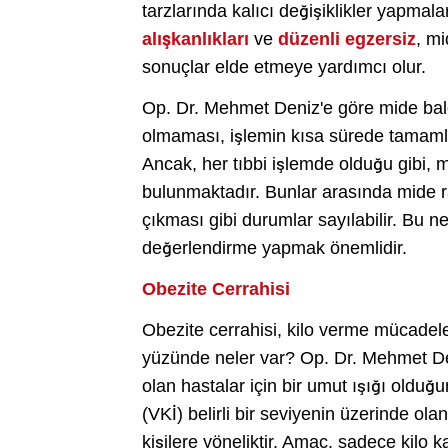
tarzlarında kalıcı değişiklikler yapmala
alışkanlıkları
ve
düzenli egzersiz
, mi
sonuçlar elde etmeye yardımcı olur.
Op. Dr. Mehmet Deniz'e göre mide balo
olmaması, işlemin kısa sürede tamamlan
Ancak, her tıbbi işlemde olduğu gibi, mi
bulunmaktadır. Bunlar arasında mide r
çıkması gibi durumlar sayılabilir. Bu n
değerlendirme yapmak önemlidir.
Obezite Cerrahisi
Obezite cerrahisi, kilo verme mücadeles
yüzünde neler var? Op. Dr. Mehmet Deni
olan hastalar için bir umut ışığı olduğun
(VKİ) belirli bir seviyenin üzerinde o
kişilere yöneliktir. Amaç, sadece kilo