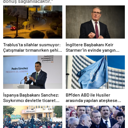
dönüş sağlanılacaktır.”
Trablus’ta silahlar susmuyor:
İngiltere Başbakanı Keir
Çatışmalar tırmanırken şehir
Starmer’in evinde yangın
alarmda
çıktı
İspanya Başbakanı Sanchez:
BM’den ABD ile Husiler
Soykırımcı devletle ticaret
arasında yapılan ateşkese
yapmayız
ilişkin değerlendirme