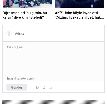
Öğretmenleri ‘bu gitsin, bu
AKP’li isim böyle isyan etti:
kalsın’ diye kim listeledi?
‘Çözüm, liyakat, ehliyet, hak,
adalet’
En az 10 karakter gerekli
Gönder