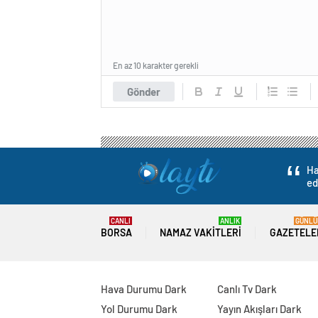
En az 10 karakter gerekli
Gönder
Ha
ed
CANLI
ANLIK
GÜNLÜ
BORSA
NAMAZ VAKITLERI
GAZETELE
Hava Durumu Dark
Canlı Tv Dark
Yol Durumu Dark
Yayın Akışları Dark