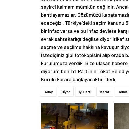
seyirci kalmam mümkün değildir. Ancak 
bantlayamazlar. Gözümüzü kapatamazlar
edeceğiz . Türkiye’deki seçim kanunu 51,
bir infaz varsa ve bu infaz devlete karşı
evrak sahtekarlığı değilse diyor itikaf su
seçme ve seçilme hakkına kavuşur diyor
İstediğiniz gibi fotokopisini alıp orada b
kurulumuza verdik. Bize ulaşan habere 
diyorum ben İYİ Parti’nin Tokat Beledi
Kurulu karara bağlayacaktır” dedi.
Aday
Diyor
İyi Parti
Karar
Tokat