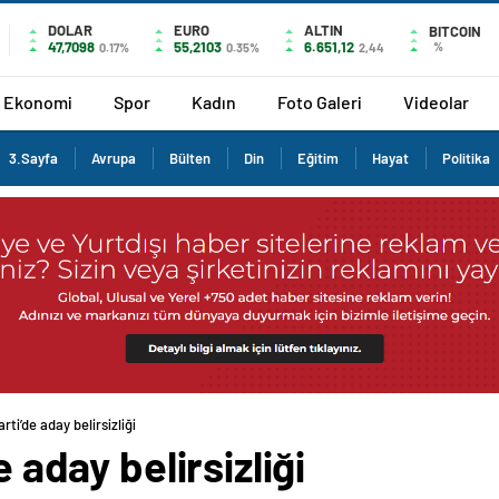
DOLAR
EURO
ALTIN
BITCOIN
47,7098
55,2103
6.651,12
%
0.17%
0.35%
2,44
Ekonomi
Spor
Kadın
Foto Galeri
Videolar
3.Sayfa
Avrupa
Bülten
Din
Eğitim
Hayat
Politika
arti’de aday belirsizliği
e aday belirsizliği