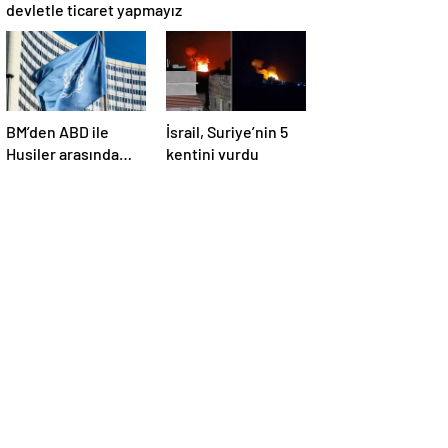
devletle ticaret yapmayız
BM’den ABD ile
İsrail, Suriye’nin 5
Husiler arasında
kentini vurdu
yapılan ateşkese
ilişkin
değerlendirme