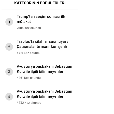
KATEGORİNİN POPÜLERLERİ
Trump’tan seçim sonrası ilk
mülakat
1
7993 kez okundu
Trablus’ta silahlar susmuyor:
Çatışmalar tırmanırken şehir
2
alarmda
5719 kez okundu
Avusturya başbakanı Sebastian
Kurz ile ilgili bilinmeyenler
3
4961 kez okundu
Avusturya başbakanı Sebastian
Kurz ile ilgili bilinmeyenler
4
4932 kez okundu