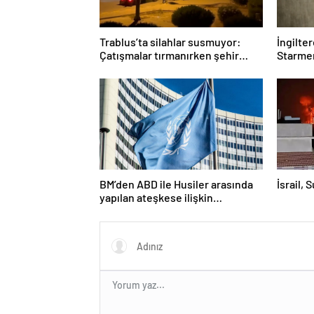
Trablus’ta silahlar susmuyor:
İngilte
Çatışmalar tırmanırken şehir
Starmer
alarmda
BM’den ABD ile Husiler arasında
İsrail, 
yapılan ateşkese ilişkin
değerlendirme