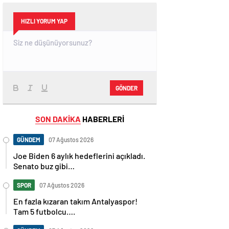
HIZLI YORUM YAP
GÖNDER
SON DAKİKA
HABERLERİ
GÜNDEM
07 Ağustos 2026
Joe Biden 6 aylık hedeflerini açıkladı.
Senato buz gibi…
SPOR
07 Ağustos 2026
En fazla kızaran takım Antalyaspor!
Tam 5 futbolcu….