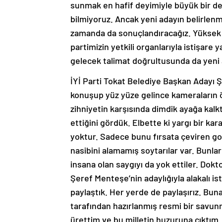
sunmak en hafif deyimiyle büyük bir dez
bilmiyoruz. Ancak yeni adayın belirlen
zamanda da sonuçlandıracağız. Yüksek S
partimizin yetkili organlarıyla istişar
gelecek talimat doğrultusunda da yeni a
İYİ Parti Tokat Belediye Başkan Adayı Ş
konuşup yüz yüze gelince kameraların ö
zihniyetin karşısında dimdik ayağa kal
ettiğini gördük. Elbette ki yargı bir kar
yoktur. Sadece bunu fırsata çeviren go
nasibini alamamış soytarılar var. Bunlar 
insana olan saygıyı da yok ettiler. Dokt
Şeref Menteşe’nin adaylığıyla alakalı is
paylaştık. Her yerde de paylaşırız. Bun
tarafından hazırlanmış resmi bir savun
ürettim ve bu milletin huzuruna çıktım