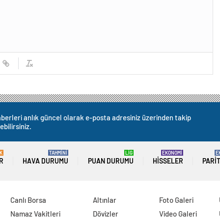
berleri anlık güncel olarak e-posta adresiniz üzerinden takip
ebilirsiniz.
K
TAHMİNİ
LİG
EKONOMİ
E
R
HAVA DURUMU
PUAN DURUMU
HISSELER
PARI
Canlı Borsa
Altınlar
Foto Galeri
Namaz Vakitleri
Dövizler
Video Galeri