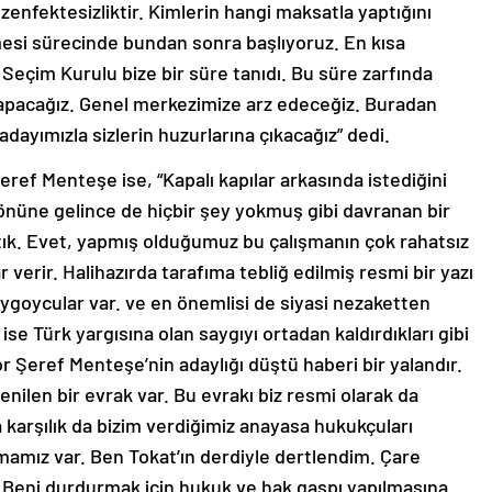
enfektesizliktir. Kimlerin hangi maksatla yaptığını
mesi sürecinde bundan sonra başlıyoruz. En kısa
eçim Kurulu bize bir süre tanıdı. Bu süre zarfında
e yapacağız. Genel merkezimize arz edeceğiz. Buradan
dayımızla sizlerin huzurlarına çıkacağız” dedi.
eref Menteşe ise, “Kapalı kapılar arkasında istediğini
nüne gelince de hiçbir şey yokmuş gibi davranan bir
ktık. Evet, yapmış olduğumuz bu çalışmanın çok rahatsız
ar verir. Halihazırda tarafıma tebliğ edilmiş resmi bir yazı
ygoycular var. ve en önemlisi de siyasi nezaketten
ise Türk yargısına olan saygıyı ortadan kaldırdıkları gibi
or Şeref Menteşe’nin adaylığı düştü haberi bir yalandır.
tenilen bir evrak var. Bu evrakı biz resmi olarak da
a karşılık da bizim verdiğimiz anayasa hukukçuları
mamız var. Ben Tokat’ın derdiyle dertlendim. Çare
. Beni durdurmak için hukuk ve hak gaspı yapılmasına