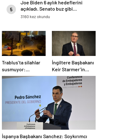
Joe Biden 6 aylık hedeflerini
açıkladı. Senato buz gibi…
5
3160 kez okundu
Trablus’ta silahlar
İngiltere Başbakanı
susmuyor:
Keir Starmer’in
Çatışmalar
evinde yangın çıktı
tırmanırken şehir
alarmda
İspanya Başbakanı Sanchez: Soykırımcı