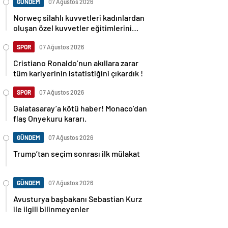
GÜNDEM
07 Ağustos 2026
Norweç silahlı kuvvetleri kadınlardan
oluşan özel kuvvetler eğitimlerini
başlattı.
SPOR
07 Ağustos 2026
Cristiano Ronaldo’nun akıllara zarar
tüm kariyerinin istatistiğini çıkardık !
SPOR
07 Ağustos 2026
Galatasaray’a kötü haber! Monaco’dan
flaş Onyekuru kararı.
GÜNDEM
07 Ağustos 2026
Trump’tan seçim sonrası ilk mülakat
GÜNDEM
07 Ağustos 2026
Avusturya başbakanı Sebastian Kurz
ile ilgili bilinmeyenler