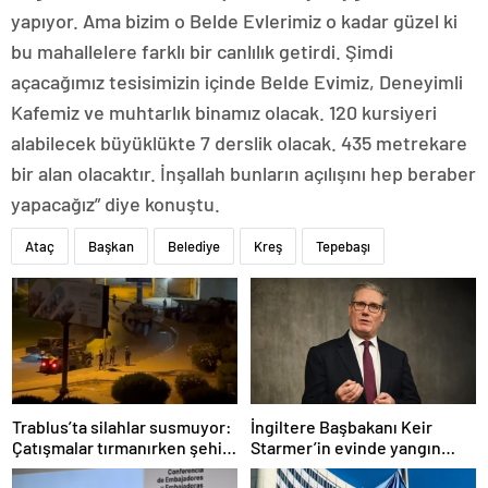
yapıyor. Ama bizim o Belde Evlerimiz o kadar güzel ki
bu mahallelere farklı bir canlılık getirdi. Şimdi
açacağımız tesisimizin içinde Belde Evimiz, Deneyimli
Kafemiz ve muhtarlık binamız olacak. 120 kursiyeri
alabilecek büyüklükte 7 derslik olacak. 435 metrekare
bir alan olacaktır. İnşallah bunların açılışını hep beraber
yapacağız” diye konuştu.
Ataç
Başkan
Belediye
Kreş
Tepebaşı
Trablus’ta silahlar susmuyor:
İngiltere Başbakanı Keir
Çatışmalar tırmanırken şehir
Starmer’in evinde yangın
alarmda
çıktı