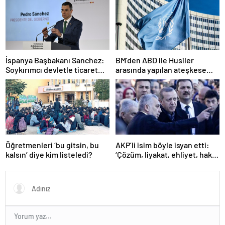
İspanya Başbakanı Sanchez:
BM’den ABD ile Husiler
Soykırımcı devletle ticaret
arasında yapılan ateşkese
yapmayız
ilişkin değerlendirme
Öğretmenleri ‘bu gitsin, bu
AKP’li isim böyle isyan etti:
kalsın’ diye kim listeledi?
‘Çözüm, liyakat, ehliyet, hak,
adalet’