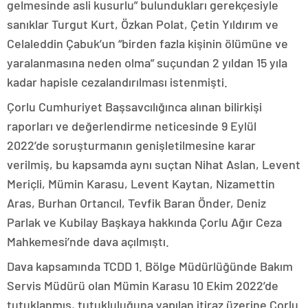
gelmesinde asli kusurlu” bulundukları gerekçesiyle
sanıklar Turgut Kurt, Özkan Polat, Çetin Yıldırım ve
Celaleddin Çabuk’un “birden fazla kişinin ölümüne ve
yaralanmasına neden olma” suçundan 2 yıldan 15 yıla
kadar hapisle cezalandırılması istenmişti.
Çorlu Cumhuriyet Başsavcılığınca alınan bilirkişi
raporları ve değerlendirme neticesinde 9 Eylül
2022’de soruşturmanın genişletilmesine karar
verilmiş, bu kapsamda aynı suçtan Nihat Aslan, Levent
Meriçli, Mümin Karasu, Levent Kaytan, Nizamettin
Aras, Burhan Ortancıl, Tevfik Baran Önder, Deniz
Parlak ve Kubilay Başkaya hakkında Çorlu Ağır Ceza
Mahkemesi’nde dava açılmıştı.
Dava kapsamında TCDD 1. Bölge Müdürlüğünde Bakım
Servis Müdürü olan Mümin Karasu 10 Ekim 2022’de
tutuklanmış, tutukluluğuna yapılan itiraz üzerine Çorlu