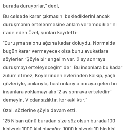
burada duruyorlar.” dedi.
Bu celsede karar çıkmasını beklediklerini ancak
duruşmanın ertelenmesine anlam veremediklerini
ifade eden Özel, şunları kaydetti:
“Duruşma salonu ağzına kadar doluydu. Normalde
bugün karar vermeyecek olsa bunu avukatlara
söylerler. ‘Şöyle bir engelim var, 2 ay sonraya
duruşmayı erteleyeceğim’ der. Bu insanlara bu kadar
zulüm etmez. Köylerinden evlerinden kalkıp, yaşlı
gözleriyle, acılarıyla, bastonlarıyla buraya gelen bu
insanlara yoklamayı alıp ‘2 ay sonraya erteledim’
demeyin. Vicdansızlıktır, korkaklıktır.”
Özel, sözlerine şöyle devam etti:
“25 Nisan günü buradan size söz olsun burada 100
kişiysek 1000 kişi olacağız, 1000 kişiysek 10 bin kişi