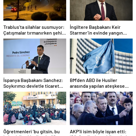
Trablus’ta silahlar susmuyor:
İngiltere Başbakanı Keir
Çatışmalar tırmanırken şehir
Starmer’in evinde yangın
alarmda
çıktı
İspanya Başbakanı Sanchez:
BM’den ABD ile Husiler
Soykırımcı devletle ticaret
arasında yapılan ateşkese
yapmayız
ilişkin değerlendirme
Öğretmenleri ‘bu gitsin, bu
AKP’li isim böyle isyan etti: