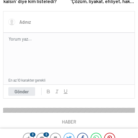
kalsın’ diye kim listeledi?
‘Çözüm, liyakat, ehliyet, hak,
adalet’
En az 10 karakter gerekli
Gönder
HABER
0
0