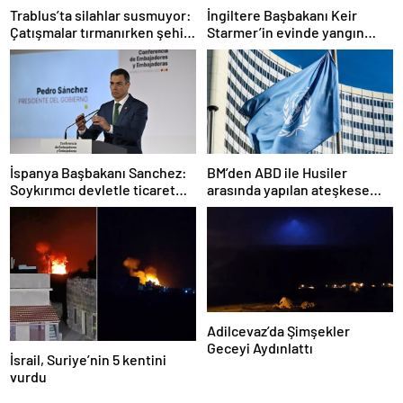
Trablus’ta silahlar susmuyor:
İngiltere Başbakanı Keir
Çatışmalar tırmanırken şehir
Starmer’in evinde yangın
alarmda
çıktı
İspanya Başbakanı Sanchez:
BM’den ABD ile Husiler
Soykırımcı devletle ticaret
arasında yapılan ateşkese
yapmayız
ilişkin değerlendirme
Adilcevaz’da Şimşekler
Geceyi Aydınlattı
İsrail, Suriye’nin 5 kentini
vurdu