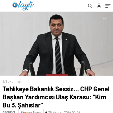
Şahıslar”
171 okunma
Tehlikeye Bakanlık Sessiz… CHP Genel
Başkan Yardımcısı Ulaş Karasu: “Kim
Bu 3. Şahıslar”
26 Haziran 2024 00:34
ABONE OL
News