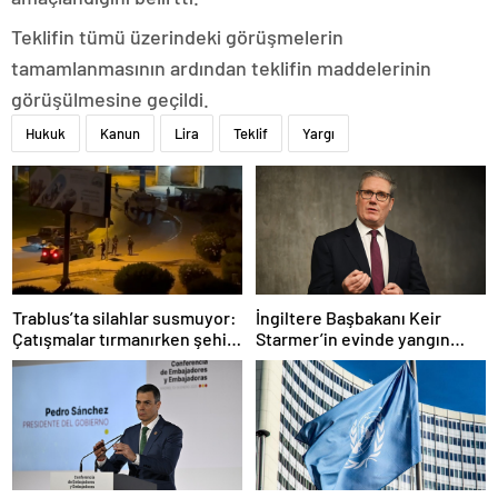
Teklifin tümü üzerindeki görüşmelerin
tamamlanmasının ardından teklifin maddelerinin
görüşülmesine geçildi.
Hukuk
Kanun
Lira
Teklif
Yargı
Trablus’ta silahlar susmuyor:
İngiltere Başbakanı Keir
Çatışmalar tırmanırken şehir
Starmer’in evinde yangın
alarmda
çıktı