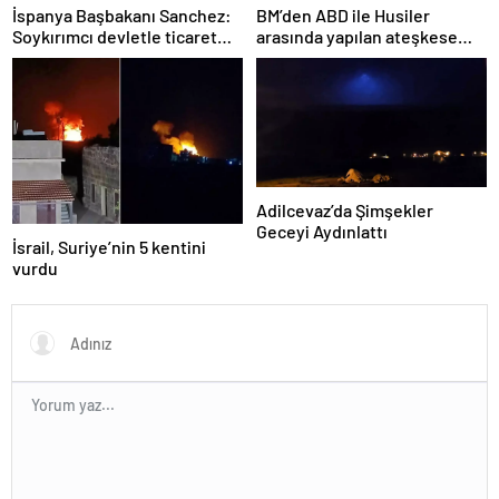
İspanya Başbakanı Sanchez:
BM’den ABD ile Husiler
Soykırımcı devletle ticaret
arasında yapılan ateşkese
yapmayız
ilişkin değerlendirme
Adilcevaz’da Şimşekler
Geceyi Aydınlattı
İsrail, Suriye’nin 5 kentini
vurdu