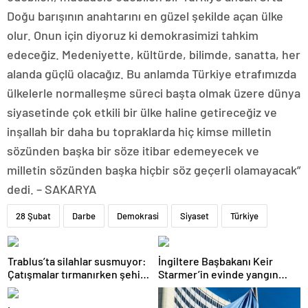
Doğu barışının anahtarını en güzel şekilde açan ülke
olur. Onun için diyoruz ki demokrasimizi tahkim
edeceğiz. Medeniyette, kültürde, bilimde, sanatta, her
alanda güçlü olacağız. Bu anlamda Türkiye etrafımızda
ülkelerle normalleşme süreci başta olmak üzere dünya
siyasetinde çok etkili bir ülke haline getireceğiz ve
inşallah bir daha bu topraklarda hiç kimse milletin
sözünden başka bir söze itibar edemeyecek ve
milletin sözünden başka hiçbir söz geçerli olamayacak”
dedi. – SAKARYA
28 Şubat
Darbe
Demokrasi
Siyaset
Türkiye
Trablus’ta silahlar susmuyor:
İngiltere Başbakanı Keir
Çatışmalar tırmanırken şehir
Starmer’in evinde yangın
alarmda
çıktı