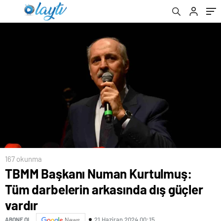
167 okunma
TBMM Başkanı Numan Kurtulmuş:
Tüm darbelerin arkasında dış güçler
vardır
21 Haziran 2024 00:15
ABONE OL
News