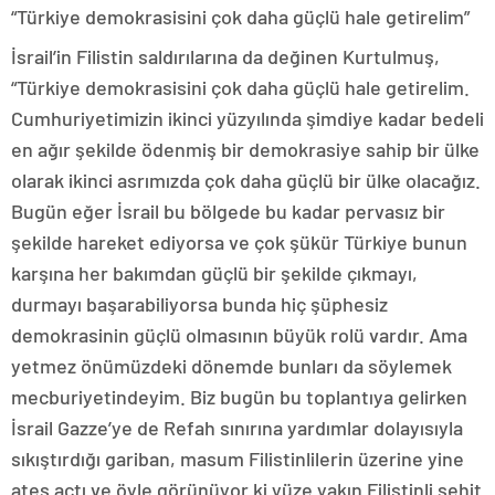
“Türkiye demokrasisini çok daha güçlü hale getirelim”
İsrail’in Filistin saldırılarına da değinen Kurtulmuş,
“Türkiye demokrasisini çok daha güçlü hale getirelim.
Cumhuriyetimizin ikinci yüzyılında şimdiye kadar bedeli
en ağır şekilde ödenmiş bir demokrasiye sahip bir ülke
olarak ikinci asrımızda çok daha güçlü bir ülke olacağız.
Bugün eğer İsrail bu bölgede bu kadar pervasız bir
şekilde hareket ediyorsa ve çok şükür Türkiye bunun
karşına her bakımdan güçlü bir şekilde çıkmayı,
durmayı başarabiliyorsa bunda hiç şüphesiz
demokrasinin güçlü olmasının büyük rolü vardır. Ama
yetmez önümüzdeki dönemde bunları da söylemek
mecburiyetindeyim. Biz bugün bu toplantıya gelirken
İsrail Gazze’ye de Refah sınırına yardımlar dolayısıyla
sıkıştırdığı gariban, masum Filistinlilerin üzerine yine
ateş açtı ve öyle görünüyor ki yüze yakın Filistinli şehit