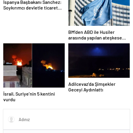
İspanya Başbakanı Sanchez:
Soykırımcı devletle ticaret
yapmayız
BM’den ABD ile Husiler
arasında yapılan ateşkese
ilişkin değerlendirme
Adilcevaz’da Şimşekler
Geceyi Aydınlattı
İsrail, Suriye’nin 5 kentini
vurdu