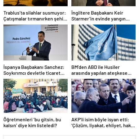
Trablus’ta silahlar susmuyor:
İngiltere Başbakanı Keir
Çatışmalar tırmanırken şehir
Starmer’in evinde yangın
alarmda
çıktı
İspanya Başbakanı Sanchez:
BM’den ABD ile Husiler
Soykırımcı devletle ticaret
arasında yapılan ateşkese
yapmayız
ilişkin değerlendirme
Öğretmenleri ‘bu gitsin, bu
AKP’li isim böyle isyan etti:
kalsın’ diye kim listeledi?
‘Çözüm, liyakat, ehliyet, hak,
adalet’