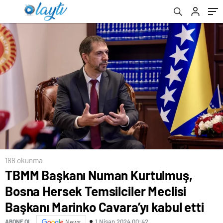
Cavara’yı kabul etti
188 okunma
TBMM Başkanı Numan Kurtulmuş,
Bosna Hersek Temsilciler Meclisi
Başkanı Marinko Cavara’yı kabul etti
1 Nisan 2024 00:42
ABONE OL
News