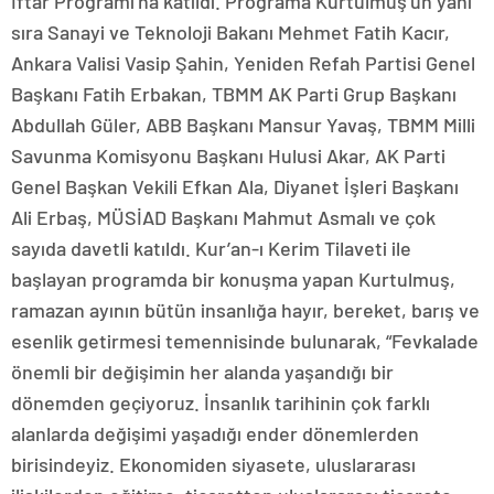
İftar Programı’na katıldı. Programa Kurtulmuş’un yanı
sıra Sanayi ve Teknoloji Bakanı Mehmet Fatih Kacır,
Ankara Valisi Vasip Şahin, Yeniden Refah Partisi Genel
Başkanı Fatih Erbakan, TBMM AK Parti Grup Başkanı
Abdullah Güler, ABB Başkanı Mansur Yavaş, TBMM Milli
Savunma Komisyonu Başkanı Hulusi Akar, AK Parti
Genel Başkan Vekili Efkan Ala, Diyanet İşleri Başkanı
Ali Erbaş, MÜSİAD Başkanı Mahmut Asmalı ve çok
sayıda davetli katıldı. Kur’an-ı Kerim Tilaveti ile
başlayan programda bir konuşma yapan Kurtulmuş,
ramazan ayının bütün insanlığa hayır, bereket, barış ve
esenlik getirmesi temennisinde bulunarak, “Fevkalade
önemli bir değişimin her alanda yaşandığı bir
dönemden geçiyoruz. İnsanlık tarihinin çok farklı
alanlarda değişimi yaşadığı ender dönemlerden
birisindeyiz. Ekonomiden siyasete, uluslararası