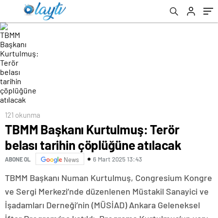
121 okunma
TBMM Başkanı Kurtulmuş: Terör
belası tarihin çöplüğüne atılacak
6 Mart 2025 13:43
ABONE OL
News
TBMM Başkanı Numan Kurtulmuş, Congresium Kongre
ve Sergi Merkezi’nde düzenlenen Müstakil Sanayici ve
İşadamları Derneği’nin (MÜSİAD) Ankara Geleneksel