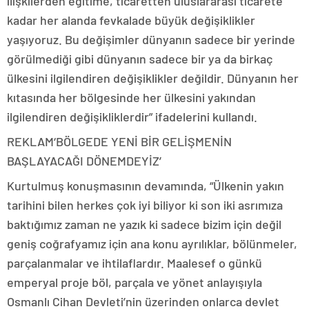
ilişkilerden eğitime, ticaretten uluslararası ticarete
kadar her alanda fevkalade büyük değişiklikler
yaşıyoruz. Bu değişimler dünyanın sadece bir yerinde
görülmediği gibi dünyanın sadece bir ya da birkaç
ülkesini ilgilendiren değişiklikler değildir. Dünyanın her
kıtasında her bölgesinde her ülkesini yakından
ilgilendiren değişikliklerdir” ifadelerini kullandı.
REKLAM
‘BÖLGEDE YENİ BİR GELİŞMENİN
BAŞLAYACAĞI DÖNEMDEYİZ’
Kurtulmuş konuşmasının devamında, “Ülkenin yakın
tarihini bilen herkes çok iyi biliyor ki son iki asrımıza
baktığımız zaman ne yazık ki sadece bizim için değil
geniş coğrafyamız için ana konu ayrılıklar, bölünmeler,
parçalanmalar ve ihtilaflardır. Maalesef o günkü
emperyal proje böl, parçala ve yönet anlayışıyla
Osmanlı Cihan Devleti’nin üzerinden onlarca devlet