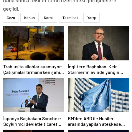
Daha sonra teklifin tümü üzerindeki görüşmelere
geçildi.
Ceza
Kanun
Karslı
Tazminat
Yargı
Trablus’ta silahlar susmuyor:
İngiltere Başbakanı Keir
Çatışmalar tırmanırken şehir
Starmer’in evinde yangın
alarmda
çıktı
İspanya Başbakanı Sanchez:
BM’den ABD ile Husiler
Soykırımcı devletle ticaret
arasında yapılan ateşkese
yapmayız
ilişkin değerlendirme