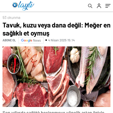
93 okunma
Tavuk, kuzu veya dana değil: Meğer en
sağlıklı et oymuş
4 Nisan 2025 15:14
ABONE OL
News
Son yıllarda sağlıklı beslenmeye yönelik artan ilgiyle